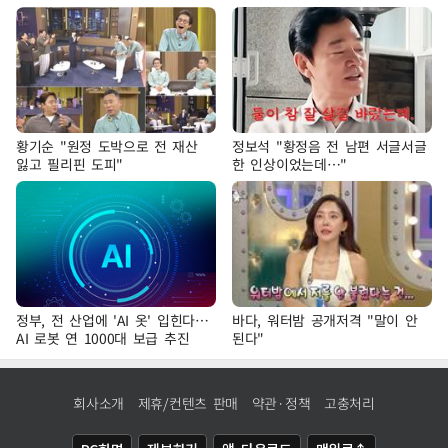
황기순 "원정 도박으로 전 재산
정보석 "황정음 전 남편 서글서글
잃고 필리핀 도피"
한 인상이었는데…"
정부, 전 산업에 'AI 옷' 입힌다…
바다, 워터밤 공개저격 "말이 안
AI 로봇 연 1000대 보급 추진
된다"
회사소개
제휴/컨텐츠 판매
약관·정책
고충처리