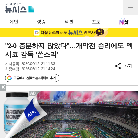
메인
랭킹
섹션
포토
"2-0 충분하지 않았다"…개막전 승리에도 멕
시코 감독 '쓴소리'
기사등록
2026/06/12 21:11:33
가
가
최종수정
2026/06/12 21:14:24
구글에서 선호하는 매체로 추가
X