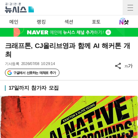
메인
랭킹
섹션
포토
크래프톤, CJ올리브영과 함께 AI 해커톤 개
최
기사등록
2026/07/08 10:29:14
가
가
구글에서 선호하는 매체로 추가
17일까지 참가자 모집