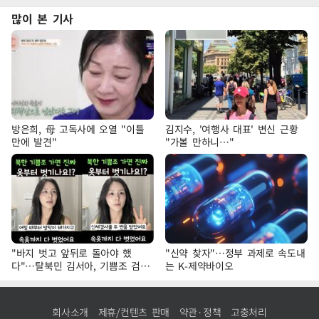
많이 본 기사
방은희, 母 고독사에 오열 "이틀
김지수, '여행사 대표' 변신 근황
만에 발견"
"가볼 만하니…"
"바지 벗고 앞뒤로 돌아야 했
"신약 찾자"…정부 과제로 속도내
다"…탈북민 김서아, 기쁨조 검사
는 K-제약바이오
수치심 회상
회사소개
제휴/컨텐츠 판매
약관·정책
고충처리