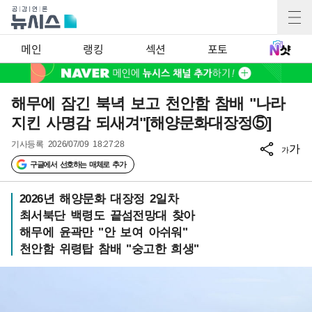
메인
랭킹
섹션
포토
해무에 잠긴 북녁 보고 천안함 참배 "나라
지킨 사명감 되새겨"[해양문화대장정⑤]
기사등록
2026/07/09 18:27:28
가
가
구글에서 선호하는 매체로 추가
2026년 해양문화 대장정 2일차
최서북단 백령도 끝섬전망대 찾아
해무에 윤곽만 "안 보여 아쉬워"
천안함 위령탑 참배 "숭고한 희생"