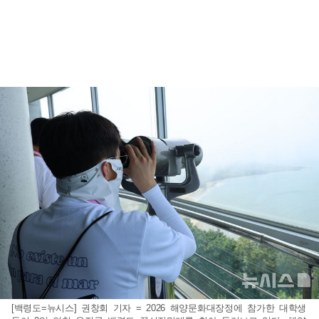
[백령도=뉴시스] 권창회 기자 = 2026 해양문화대장정에 참가한 대학생