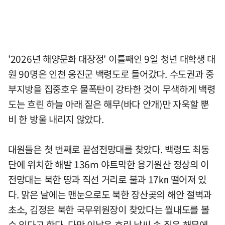
'2026년 해양문화 대장정' 이틀째인 9일 청년 대학생 대
원 90명은 인천 옹진군 백령도로 들어갔다. 수도권과 중
부지방을 집중호우 물폭탄이 강타한 것이 무색하게 백령
도는 흐린 하늘 아래 짙은 해무(바다 안개)만 자욱할 뿐
비 한 방울 내리지 않았다.
대원들은 첫 번째로 끝섬전망대를 찾았다. 백령도 최동
단에 위치한 해발 136m 야트막한 용기원산 정상의 이
전망대는 북한 땅과 직선 거리로 불과 17㎞ 떨어져 있
다. 맑은 날에는 맨눈으로도 북한 장산곶의 해안 절벽과
초소, 김정은 북한 국무위원장이 찾았다는 월내도를 볼
수 있다고 한다. 다만 이날은 흐린 날씨 속 짙은 해무에