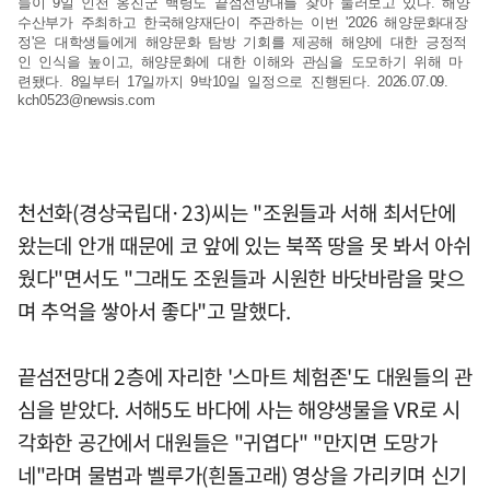
들이 9일 인천 옹진군 백령도 끝섬전망대를 찾아 둘러보고 있다. 해양
수산부가 주최하고 한국해양재단이 주관하는 이번 '2026 해양문화대장
정'은 대학생들에게 해양문화 탐방 기회를 제공해 해양에 대한 긍정적
인 인식을 높이고, 해양문화에 대한 이해와 관심을 도모하기 위해 마
련됐다. 8일부터 17일까지 9박10일 일정으로 진행된다. 2026.07.09.
kch0523@newsis.com
천선화(경상국립대·23)씨는 "조원들과 서해 최서단에
왔는데 안개 때문에 코 앞에 있는 북쪽 땅을 못 봐서 아쉬
웠다"면서도 "그래도 조원들과 시원한 바닷바람을 맞으
며 추억을 쌓아서 좋다"고 말했다.
끝섬전망대 2층에 자리한 '스마트 체험존'도 대원들의 관
심을 받았다. 서해5도 바다에 사는 해양생물을 VR로 시
각화한 공간에서 대원들은 "귀엽다" "만지면 도망가
네"라며 물범과 벨루가(흰돌고래) 영상을 가리키며 신기