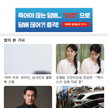
많이 본 기사
'마약 자숙' 유아인, 남사친과 볼뽀
손떨림 건강이상설 한승연…"목디
뽀 근황
스크 심해 치료 중"