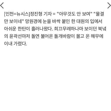
[인천=뉴시스]정진형 기자 = "아무것도 안 보여" "물결
만 보이네" 망원경에 눈을 바싹 붙인 한 대원의 입에서
아쉬운 한탄이 흘러나왔다. 희끄무레하나마 보이던 북녘
의 윤곽선마저 돌연 불어온 돌개바람이 몰고 온 해무에
이내 가렸다.