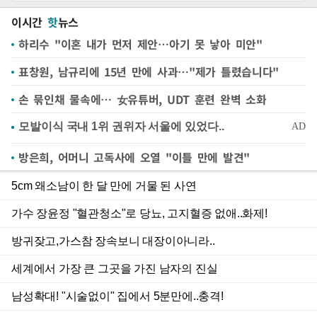
이시간
핫
뉴스
하리수 "이혼 내가 먼저 제안…아기 못 낳아 미안"
표창원, 남규리에 15년 만에 사과…"제가 틀렸습니다"
손 묶인채 물속에… 女유튜버, UDT 훈련 완벽 소화
방은희, 어머니 고독사에 오열 "이틀 만에 발견"