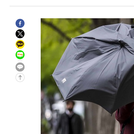
4시간 전 >
11시간 압수수색에 성접대 파문까지…'쑥대밭' 된 축구협회
4시간 전 >
[속보]규제합리화위원회 부위원장에 김태유 서울대 공대 교
후임
-13147초 전 >
이강인, 폭염 속 AT마드리드 첫 훈련…80명 식사 대접까
-10286초 전 >
미 사업체 일자리, 7월에 2.3만개 순감하고 그 전 2개월 1
하향수정 (2보)
-9734초 전 >
[속보] 미 사업체, 일자리 7월에 2.3만 개 줄어…실업률은 
↓
-5597초 전 >
[속보]이 대통령 "부동산 공급 기존 사고방식 매달리지 말
실천"
-4682초 전 >
이란, "오만과 '중앙 단일 루트' 합의…북쪽 인바운드·남
드는 임시"
1시간 전 >
"낮 기온 소폭 하락"…수도권 폭염중대경보, 폭염경보로 하
1시간 전 >
[속보]이 대통령, '호우피해' 안동·의성 관할 4개 면 특별재
1시간 전 >
[단독]중수청 지원 검사들, 정원 초과 시 낮은 계급 임용…희망
수도
1시간 전 >
낮 최고 37도 찜통더위…곳곳 소나기·강원 많은 비[내일날씨
2시간 전 >
SK하이닉스, 용인·청주 팹에 54조 투자…"AI 메모리 수요 
2시간 전 >
여자배구 이재영·이다영 자매, 아제르바이잔 투란VC 입단
3시간 전 >
외국인 심판 성 접대 7경기 들여다보니…한국 축구 '5승 2무'
3시간 전 >
[속보]코스닥, 2.86포인트(0.36%) 내린 798.81마감
3시간 전 >
[속보]코스피, 6200선 약보합…0.60% 내린 6258.77에 마