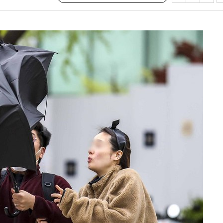
수…이병태
지(종합)
0.3만개
4.1%로
고 과감히
쪽 아웃바운
향
난지역 선포
지 못 갈
]
선제 대응"
쳐