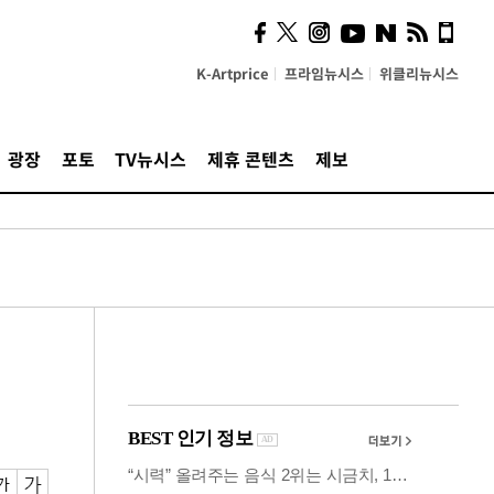
시, 스마트폰 액세서리에
NFC 더했다
K-Artprice
프라임뉴시스
위클리뉴시스
광장
포토
TV뉴시스
제휴 콘텐츠
제보