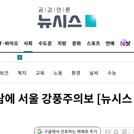
4.1%로
고 과감히
쪽 아웃바운
향
난지역 선포
IT·바이오
사회
수도권
지방
문화
스포츠
연예
지 못 갈
]
선제 대응"
/보건
복지
교육
노동
환경
날씨
수능
람에 서울 강풍주의보 [뉴시스
쳐
기소
구글에서 선호하는 매체로 추가