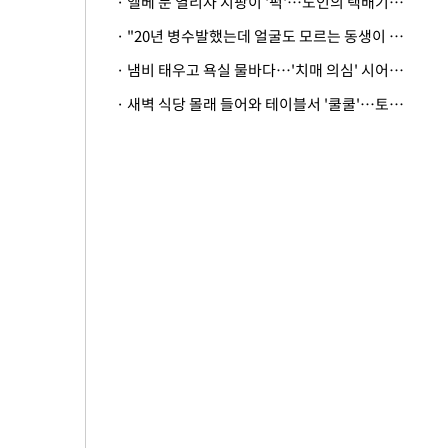
· 엘베 문 열리자 지팡이 '퍽'…노인의 택배기사 폭행 이유
· "20년 병수발했는데 얼굴도 모르는 동생이 유산 절반을"…배다른 형제 상속권 있을까
· 냄비 태우고 욕실 물바다…'치매 의심' 시어머니 검사 권유했다가 '날벼락'
· 새벽 식당 몰래 들어와 테이블서 '쿨쿨'…토사물 남기고 사라진 남성