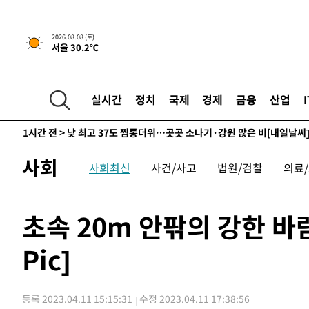
하향수정 (2보)
-9714초 전 >
[속보] 미 사업체, 일자리 7월에 2.3만 개 줄어…실업률은 
↓
-5577초 전 >
[속보]이 대통령 "부동산 공급 기존 사고방식 매달리지 말
2026.08.08 (토)
서울 30.2℃
실천"
-4662초 전 >
이란, "오만과 '중앙 단일 루트' 합의…북쪽 인바운드·남
드는 임시"
1시간 전 >
"낮 기온 소폭 하락"…수도권 폭염중대경보, 폭염경보로 하
1시간 전 >
[속보]이 대통령, '호우피해' 안동·의성 관할 4개 면 특별재
실시간
정치
국제
경제
금융
산업
1시간 전 >
[단독]중수청 지원 검사들, 정원 초과 시 낮은 계급 임용…희망
수도
1시간 전 >
낮 최고 37도 찜통더위…곳곳 소나기·강원 많은 비[내일날씨
2시간 전 >
SK하이닉스, 용인·청주 팹에 54조 투자…"AI 메모리 수요 
사회
사회최신
사건/사고
법원/검찰
의료
2시간 전 >
여자배구 이재영·이다영 자매, 아제르바이잔 투란VC 입단
3시간 전 >
외국인 심판 성 접대 7경기 들여다보니…한국 축구 '5승 2무'
3시간 전 >
[속보]코스닥, 2.86포인트(0.36%) 내린 798.81마감
초속 20m 안팎의 강한 바
3시간 전 >
[속보]코스피, 6200선 약보합…0.60% 내린 6258.77에 마
Pic]
3시간 전 >
[속보]원·달러 환율, 7.7원 내린 1416.1원 마감
3시간 전 >
[속보] 노원서 40.1도 관측…서울, 2018년 이후 첫 40도
4시간 전 >
[속보]종합특검, '계엄 수용공간 확보' 신용해 前교정본부장 
등록 2023.04.11 15:15:31
수정 2023.04.11 17:38:56
4시간 전 >
외신들도 주목한 韓축구 파문…"국민적 공분에 수사 재개"