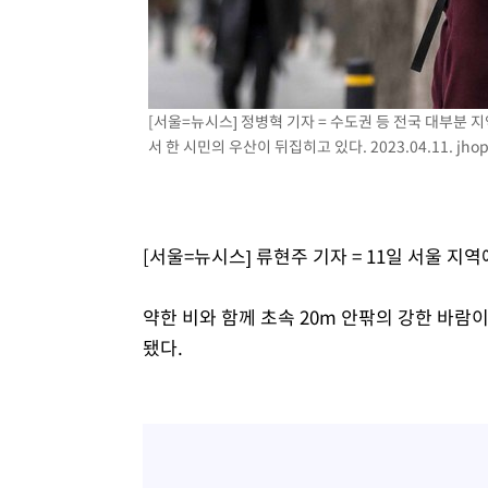
3시간 전 >
[속보]원·달러 환율, 7.7원 내린 1416.1원 마감
3시간 전 >
[속보] 노원서 40.1도 관측…서울, 2018년 이후 첫 40도
4시간 전 >
[속보]종합특검, '계엄 수용공간 확보' 신용해 前교정본부장 
4시간 전 >
외신들도 주목한 韓축구 파문…"국민적 공분에 수사 재개"
[서울=뉴시스] 정병혁 기자 = 수도권 등 전국 대부분
서 한 시민의 우산이 뒤집히고 있다. 2023.04.11.
jho
4시간 전 >
11시간 압수수색에 성접대 파문까지…'쑥대밭' 된 축구협회
4시간 전 >
[속보]규제합리화위원회 부위원장에 김태유 서울대 공대 교
후임
[서울=뉴시스] 류현주 기자 = 11일 서울 
약한 비와 함께 초속 20m 안팎의 강한 바람
됐다.