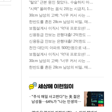
"주식 매일 사고판다"는 美 젊은
남성들…64%가 "나는 인생의
패배자“