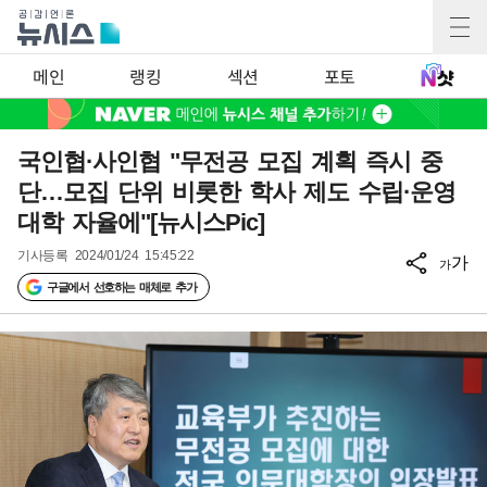
메인
랭킹
섹션
포토
국인협·사인협 "무전공 모집 계획 즉시 중
단…모집 단위 비롯한 학사 제도 수립·운영
대학 자율에"[뉴시스Pic]
기사등록
2024/01/24 15:45:22
가
가
구글에서 선호하는 매체로 추가