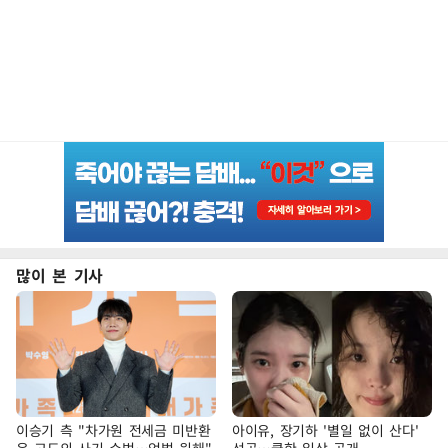
많이 본 기사
이승기 측 "차가원 전세금 미반환
아이유, 장기하 '별일 없이 산다'
은 고도의 사기 수법…엄벌 원해"
선곡…쿨한 일상 공개