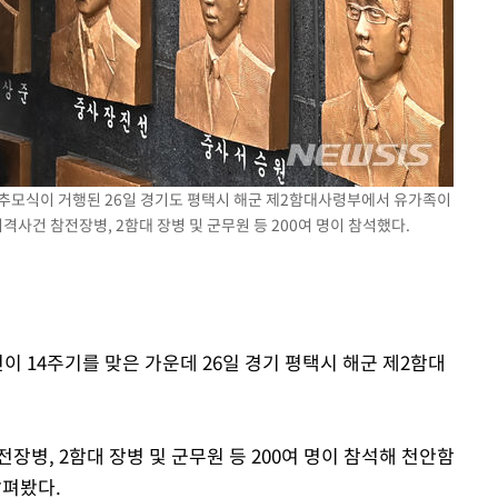
'
(종합)
대우'
'온도차'
사 추모식이 거행된 26일 경기도 평택시 해군 제2함대사령부에서 유가족이
격사건 참전장병, 2함대 장병 및 군무원 등 200여 명이 참석했다.
이 14주기를 맞은 가운데 26일 경기 평택시 해군 제2함대
장병, 2함대 장병 및 군무원 등 200여 명이 참석해 천안함
살펴봤다.