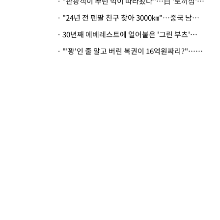
· "관광객이 뿌린 먹이 따라왔나"…日 '토끼섬' 멧돼지, 토끼까지 사냥
· "24년 전 펜팔 친구 찾아 3000㎞"…중국 남성 사연에 '뭉클'
· 30년째 에베레스트에 얼어붙은 '그린 부츠'…드디어 가족 품으로
· "'꽝'인 줄 알고 버린 복권이 16억원짜리?"…극적으로 되찾은 사연