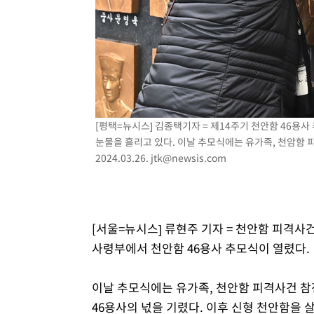
정상
-5918초 전 >
"얼마나 더웠으면"…안동 물길공원서 헤엄친 구렁이 '소동
-5845초 전 >
손흥민, 68분 뛰고 2경기 침묵…LAFC, 톨루카에 1-0 승리
-5117초 전 >
'2경기 연속 침묵' 손흥민, 톨루카전 68분만 뛰고 슈팅 0개
-3869초 전 >
이강인, 오늘 서울서 AT마드리드 입단식…'전례 없는 특급
2시간 전 >
'여긴 20도, 저긴 50도'…열화상 카메라로 본 폭염 저감시설 
2시간 전 >
콜롬비아 신임 우파 대통령 취임 하루만에 차량폭탄 폭발 사건
[평택=뉴시스] 김종택기자 = 제14주기 천안함 46용
눈물을 흘리고 있다. 이날 추모식에는 유가족, 천암함 피
2024.03.26.
jtk@newsis.com
[서울=뉴시스] 류현주 기자 = 천안함 피격사건
사령부에서 천안함 46용사 추모식이 열렸다.
이날 추모식에는 유가족, 천안함 피격사건 참전
46용사의 넋을 기렸다. 이후 신형 천안함을 