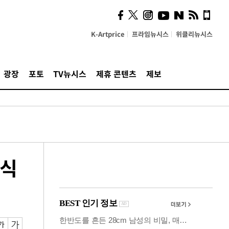
사이 해답 찾았죠"…알을
깨고 나온 '초자아'
K-Artprice
프라임뉴시스
위클리뉴시스
광장
포토
TV뉴시스
제휴 콘텐츠
제보
모식