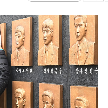
'온도차'
데뷔전
되길"
시작'
승리…정청래
청래
청래 승리
7%·정청래
2%·김민석
0.30%
 차에 첫