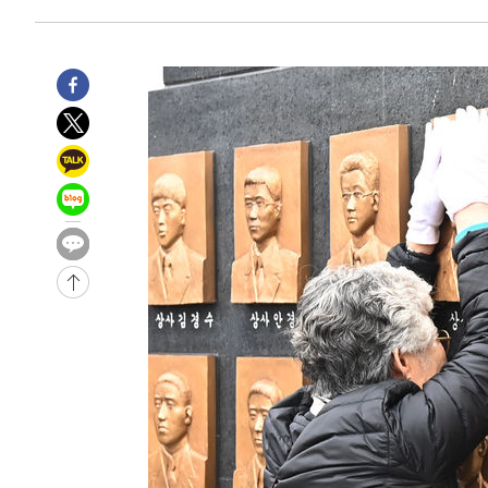
2시간 전 >
'여긴 20도, 저긴 50도'…열화상 카메라로 본 폭염 저감시설 
2시간 전 >
콜롬비아 신임 우파 대통령 취임 하루만에 차량폭탄 폭발 사건
-32179초 전 >
'AT마드리드 7번' 이강인, 맨시티 상대로 비공식 데뷔전
-31681초 전 >
[속보]'AT마드리드 7번' 이강인, 맨시티 상대로 비공식 
-29745초 전 >
네타냐후, 트럼프의 가자 평화 2차 15개조 평화안 '거부'
-26341초 전 >
이강인 ATM 입단식에 '상암벌 들썩'…"세계적인 선수 
-25337초 전 >
태풍 돌핀, 중 저장성 타이저우시 해안에 상륙 (1보)
-22683초 전 >
AT마드리드 데뷔 앞둔 이강인, 맨시티전 선발 대신 '벤치 
-21313초 전 >
[속보]與 강원·TK 당원투표 합산 김민석 48.54%로 
44.40%
-20647초 전 >
與 강원·TK 당원투표 합산 김민석 46.01%로 승리…정
44.53%
-20487초 전 >
[속보]與전대 권리당원투표…강원·경북 김민석, 대구 정
-20294초 전 >
[속보]與 당대표 경선, 경북 권리당원 투표 김민석 47.3
45.71%
-20196초 전 >
[속보]與 당대표 경선, 대구 권리당원 투표 정청래 47.8
46.35%
-19993초 전 >
[속보]與 당대표 경선, 강원 권리당원 투표 김민석 승리…5
득표
-17911초 전 >
"일본축구협회, 대한축구협회 성 접대 의혹 심판 조사"
-10553초 전 >
[속보]장은수, KLPGA 제주삼다수 역전 우승…데뷔 10년