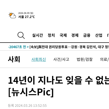
-29725초 전 >
네타냐후, 트럼프의 가자 평화 2차 15개조 평화안 '거부'
-26321초 전 >
이강인 ATM 입단식에 '상암벌 들썩'…"세계적인 선수 
2026.08.09 (일)
서울 27.2℃
-25317초 전 >
태풍 돌핀, 중 저장성 타이저우시 해안에 상륙 (1보)
-22663초 전 >
AT마드리드 데뷔 앞둔 이강인, 맨시티전 선발 대신 '벤치 
-21293초 전 >
[속보]與 강원·TK 당원투표 합산 김민석 48.54%로 
실시간
정치
국제
경제
금융
산업
44.40%
-20627초 전 >
與 강원·TK 당원투표 합산 김민석 46.01%로 승리…정
44.53%
-20467초 전 >
[속보]與전대 권리당원투표…강원·경북 김민석, 대구 정
-20274초 전 >
[속보]與 당대표 경선, 경북 권리당원 투표 김민석 47.3
사회
사회최신
사건/사고
법원/검찰
의료
45.71%
-20176초 전 >
[속보]與 당대표 경선, 대구 권리당원 투표 정청래 47.8
46.35%
-19973초 전 >
[속보]與 당대표 경선, 강원 권리당원 투표 김민석 승리…5
득표
-17891초 전 >
"일본축구협회, 대한축구협회 성 접대 의혹 심판 조사"
14년이 지나도 잊을 수 없
-10533초 전 >
[속보]장은수, KLPGA 제주삼다수 역전 우승…데뷔 10년
정상
[뉴시스Pic]
-5898초 전 >
"얼마나 더웠으면"…안동 물길공원서 헤엄친 구렁이 '소동
-5825초 전 >
손흥민, 68분 뛰고 2경기 침묵…LAFC, 톨루카에 1-0 승리
-5097초 전 >
'2경기 연속 침묵' 손흥민, 톨루카전 68분만 뛰고 슈팅 0개
등록 2024.03.26 13:52:55
-3849초 전 >
이강인, 오늘 서울서 AT마드리드 입단식…'전례 없는 특급