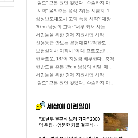
"호날두 결혼식 보러 가자" 2000
명 운집…엉뚱한 커플 결혼식에
'황당'