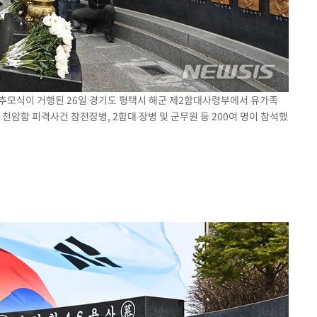
사 추모식이 거행된 26일 경기도 평택시 해군 제2함대사령부에서 유가족
천암함 피격사건 참전장병, 2함대 장병 및 군무원 등 200여 명이 참석했