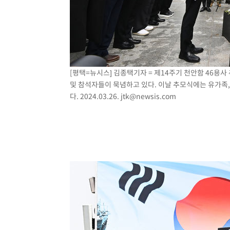
[평택=뉴시스] 김종택기자 = 제14주기 천안함 46용
및 참석자들이 묵념하고 있다. 이날 추모식에는 유가족, 
다. 2024.03.26.
jtk@newsis.com