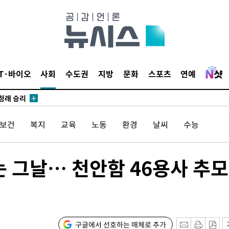
되길"
시작'
승리…정청래
IT·바이오
사회
수도권
지방
문화
스포츠
연예
청래
청래 승리
7%·정청래
/보건
복지
교육
노동
환경
날씨
수능
2%·김민석
0.30%
는 그날… 천안함 46용사 추
 차에 첫
'
(종합)
구글에서 선호하는 매체로 추가
대우'