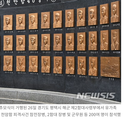
사 추모식이 거행된 26일 경기도 평택시 해군 제2함대사령부에서 유가족
천암함 피격사건 참전장병, 2함대 장병 및 군무원 등 200여 명이 참석했