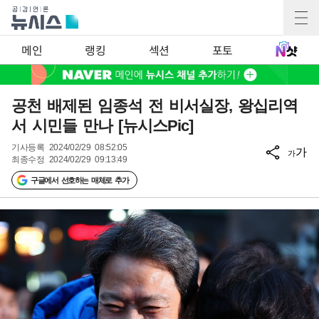
메인
랭킹
섹션
포토
공천 배제된 임종석 전 비서실장, 왕십리역
서 시민들 만나 [뉴시스Pic]
기사등록
2024/02/29 08:52:05
가
가
최종수정
2024/02/29 09:13:49
구글에서 선호하는 매체로 추가