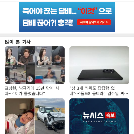
많이 본 기사
표창원, 남규리에 15년 만에 사
"창 3개 띄워도 답답함 없
과…"제가 틀렸습니다"
네"…'폴드8 울트라', 일주일 써보
니