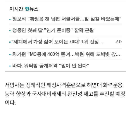
이시간
핫
뉴스
정보석 "황정음 전 남편 서글서글…잘 살길 바랐는데"
정웅인 첫째 딸 "연기 준비중" 깜짝 근황
차가원 "MC몽에 400억 뜯겨…백현 위해 도박빚 갚아줘"
바다, 워터밤 공개저격 "말이 안 된다"
서방사는 정례적인 해상사격훈련으로 해병대 화력운용
능력 향상과 군사대비태세의 완전성 제고를 추진할 예정
이다.