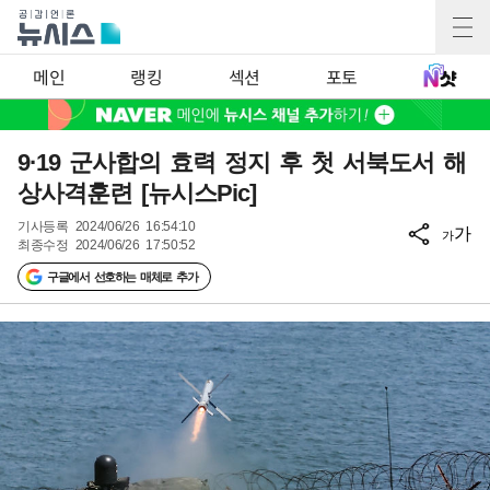
메인
랭킹
섹션
포토
9·19 군사합의 효력 정지 후 첫 서북도서 해
상사격훈련 [뉴시스Pic]
기사등록
2024/06/26 16:54:10
가
가
최종수정
2024/06/26 17:50:52
구글에서 선호하는 매체로 추가