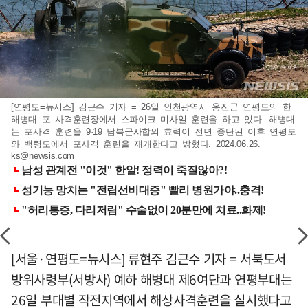
[연평도=뉴시스] 김근수 기자 = 26일 인천광역시 옹진군 연평도의 한
해병대 포 사격훈련장에서 스파이크 미사일 훈련을 하고 있다. 해병대
는 포사격 훈련을 9·19 남북군사합의 효력이 전면 중단된 이후 연평도
와 백령도에서 포사격 훈련을 재개한다고 밝혔다. 2024.06.26.
ks@newsis.com
[서울·연평도=뉴시스] 류현주 김근수 기자 = 서북도서
방위사령부(서방사) 예하 해병대 제6여단과 연평부대는
26일 부대별 작전지역에서 해상사격훈련을 실시했다고