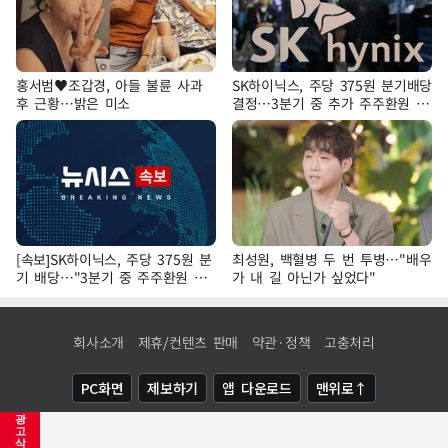
홍서범♥조갑경, 아들 불륜 사과
SK하이닉스, 주당 375원 분기배당
후 근황…밝은 미소
결정…3분기 중 추가 주주환원 발
표
[속보]SK하이닉스, 주당 375원 분
최성원, 백혈병 두 번 투병…"배우
기 배당…"3분기 중 주주환원 방
가 내 길 아닌가 싶었다"
안 확정"
회사소개
제휴/컨텐츠 판매
약관·정책
고충처리
PC화면
제보하기
앱 다운로드
맨위로↑
광
COPYRIGHTⓒ
NEWSIS
ALL RIGHTS RESERVED.
고
삭