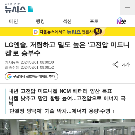
메인
랭킹
섹션
포토
LG엔솔, 저렴하고 밀도 높은 '고전압 미드니
켈'로 승부수
기사등록
2024/08/01 08:00:00
가
가
최종수정
2024/08/01 09:08:52
구글에서 선호하는 매체로 추가
내년 고전압 미드니켈 NCM 배터리 양산 목표
니켈 낮추고 망간 함량 높여…고전압으로 에너지 극
복
'단결정 양극재' 기술 박차…에너지 용량·수명 ↑