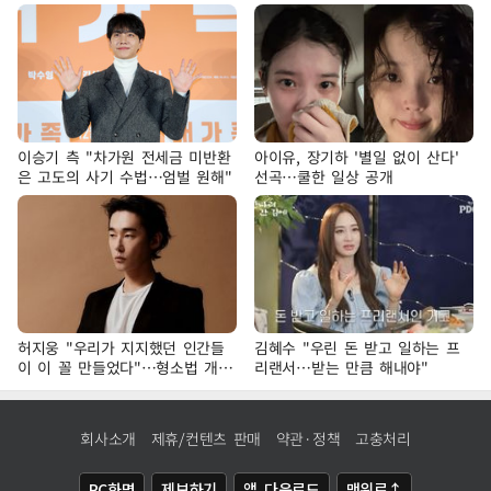
이승기 측 "차가원 전세금 미반환
아이유, 장기하 '별일 없이 산다'
은 고도의 사기 수법…엄벌 원해"
선곡…쿨한 일상 공개
허지웅 "우리가 지지했던 인간들
김혜수 "우린 돈 받고 일하는 프
이 이 꼴 만들었다"…형소법 개정
리랜서…받는 만큼 해내야"
에 격한 반응
회사소개
제휴/컨텐츠 판매
약관·정책
고충처리
PC화면
제보하기
앱 다운로드
맨위로↑