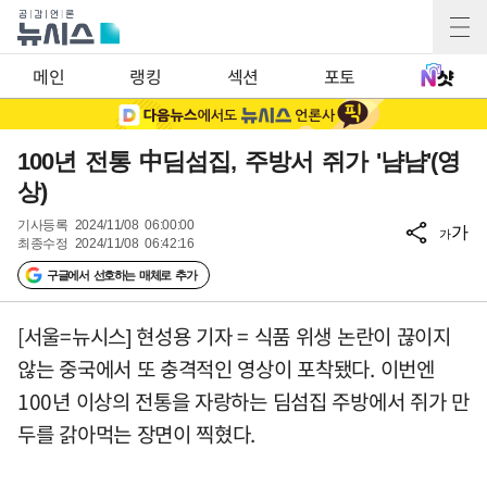
메인
랭킹
섹션
포토
100년 전통 中딤섬집, 주방서 쥐가 '냠냠'(영
상)
기사등록
2024/11/08 06:00:00
가
가
최종수정
2024/11/08 06:42:16
구글에서 선호하는 매체로 추가
[서울=뉴시스] 현성용 기자 = 식품 위생 논란이 끊이지
않는 중국에서 또 충격적인 영상이 포착됐다. 이번엔
100년 이상의 전통을 자랑하는 딤섬집 주방에서 쥐가 만
두를 갉아먹는 장면이 찍혔다.