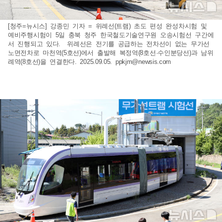
[청주=뉴시스] 강종민 기자 = 위례선(트램) 초도 편성 완성차시험 및
예비주행시험이 5일 충북 청주 한국철도기술연구원 오송시험선 구간에
서 진행되고 있다. 위례선은 전기를 공급하는 전차선이 없는 무가선
노면전차로 마천역(5호선)에서 출발해 복정역(8호선·수인분당선)과 남위
례역(8호선)을 연결한다. 2025.09.05.
ppkjm@newsis.com