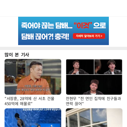
많이 본 기사
"서장훈, 28억에 산 서초 건물
전현무 "전 연인 집착에 친구들과
450억에 매물로"
연락 끊어"