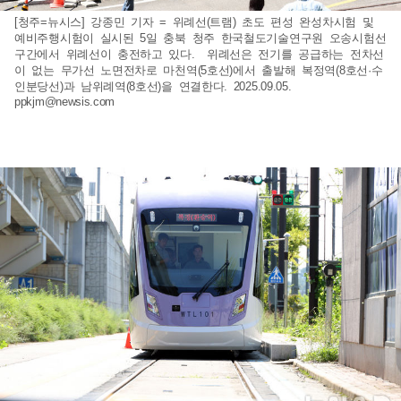
[청주=뉴시스] 강종민 기자 = 위례선(트램) 초도 편성 완성차시험 및
예비주행시험이 실시된 5일 충북 청주 한국철도기술연구원 오송시험선
구간에서 위례선이 충전하고 있다. 위례선은 전기를 공급하는 전차선
이 없는 무가선 노면전차로 마천역(5호선)에서 출발해 복정역(8호선·수
인분당선)과 남위례역(8호선)을 연결한다. 2025.09.05.
ppkjm@newsis.com