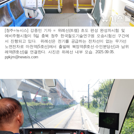
[청주=뉴시스] 강종민 기자 = 위례선(트램) 초도 편성 완성차시험 및
예비주행시험이 5일 충북 청주 한국철도기술연구원 오송시험선 구간에
서 진행되고 있다. 위례선은 전기를 공급하는 전차선이 없는 무가선
노면전차로 마천역(5호선)에서 출발해 복정역(8호선·수인분당선)과 남위
례역(8호선)을 연결한다. 사진은 위례선 내부 모습. 2025.09.05.
ppkjm@newsis.com