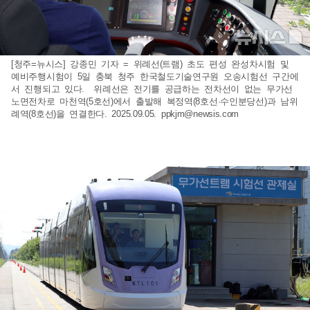
[청주=뉴시스] 강종민 기자 = 위례선(트램) 초도 편성 완성차시험 및
예비주행시험이 5일 충북 청주 한국철도기술연구원 오송시험선 구간에
서 진행되고 있다. 위례선은 전기를 공급하는 전차선이 없는 무가선
노면전차로 마천역(5호선)에서 출발해 복정역(8호선·수인분당선)과 남위
례역(8호선)을 연결한다. 2025.09.05.
ppkjm@newsis.com