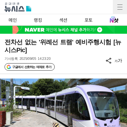
메인
랭킹
섹션
포토
전차선 없는 '위례선 트램' 예비주행시험 [뉴
시스Pic]
기사등록
2025/09/05 14:23:20
가
가
구글에서 선호하는 매체로 추가