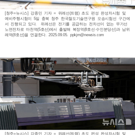
[청주=뉴시스] 강종민 기자 = 위례선(트램) 초도 편성 완성차시험 및
예비주행시험이 5일 충북 청주 한국철도기술연구원 오송시험선 구간에
서 진행되고 있다. 위례선은 전기를 공급하는 전차선이 없는 무가선
노면전차로 마천역(5호선)에서 출발해 복정역(8호선·수인분당선)과 남위
례역(8호선)을 연결한다. 2025.09.05.
ppkjm@newsis.com
[청주=뉴시스] 강종민 기자 = 위례선(트램) 초도 편성 완성차시험 및