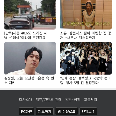
[단독]체온 40.6도 쓰러진 해
소유, 삼전닉스 팔아 마련한 집 공
병…"엄살"이라며 훈련강요
개…사우나·헬스장까지
김성원, 오늘 모친상…슬픔 속 빈
'민폐 논란' 블랙핑크 국중박 팬미
소 지켜
팅, 행사 5일 전 결정됐다
회사소개
제휴/컨텐츠 판매
약관·정책
고충처리
PC화면
제보하기
앱 다운로드
맨위로↑