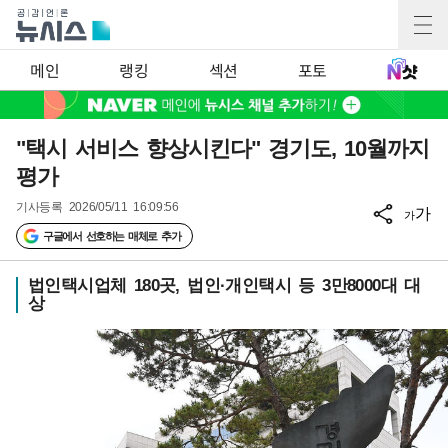
메인
랭킹
섹션
포토
"택시 서비스 향상시킨다" 경기도, 10월까지
평가
기사등록
2026/05/11 16:09:56
가
가
구글에서 선호하는 매체로 추가
법인택시업체 180곳, 법인·개인택시 등 3만8000대 대
상