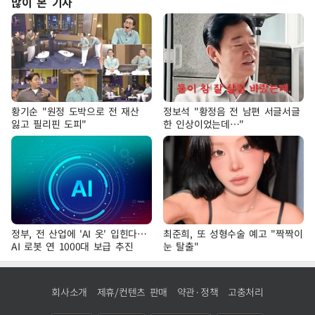
많이 본 기사
황기순 "원정 도박으로 전 재산
정보석 "황정음 전 남편 서글서글
잃고 필리핀 도피"
한 인상이었는데…"
정부, 전 산업에 'AI 옷' 입힌다…
최준희, 또 성형수술 예고 "짝짝이
AI 로봇 연 1000대 보급 추진
눈 탈출"
회사소개
제휴/컨텐츠 판매
약관·정책
고충처리