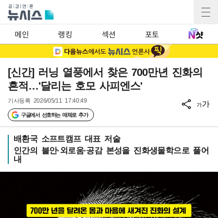
메인
랭킹
섹션
포토
[신간] 러닝 열풍에서 찾은 700만년 진화의
흔적…'달리는 호모 사피엔스'
기사등록
2026/05/11 17:40:49
가
가
구글에서 선호하는 매체로 추가
배환국 소프트캠프 대표 저술
인간의 불안·외로움·공감 본성을 진화생물학으로 풀어
내