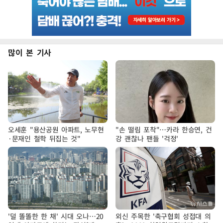
많이 본 기사
오세훈 "용산공원 아파트, 노무현
"손 떨림 포착"…카라 한승연, 건
·문재인 철학 뒤집는 것"
강 괜찮나 팬들 '걱정'
'덜 똘똘한 한 채' 시대 오나…20
외신 주목한 '축구협회 성접대 의