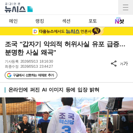
메인
랭킹
섹션
포토
조국 "갑자기 악의적 허위사실 유포 급증…
분명한 사실 왜곡"
기사등록
2026/05/13 18:16:30
가
가
최종수정
2026/05/13 23:44:27
구글에서 선호하는 매체로 추가
온라인에 퍼진 AI 이미지 등에 입장 밝혀