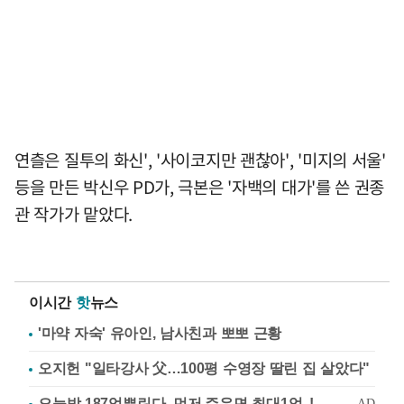
연츨은 질투의 화신', '사이코지만 괜찮아', '미지의 서울'
등을 만든 박신우 PD가, 극본은 '자백의 대가'를 쓴 권종
관 작가가 맡았다.
이시간
핫
뉴스
'마약 자숙' 유아인, 남사친과 뽀뽀 근황
오지헌 "일타강사 父…100평 수영장 딸린 집 살았다"