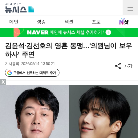
메인
랭킹
섹션
포토
김윤석·김선호의 영혼 동맹…'의원님이 보우
하사' 주연
기사등록
2026/05/14 13:50:21
가
가
구글에서 선호하는 매체로 추가
X