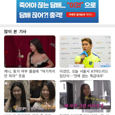
많이 본 기사
제니, 동거 여부 물음에 "여기까지
이강인, 오늘 서울서 AT마드리드
만 하자" 웃음
입단식…'전례 없는 특급대우'