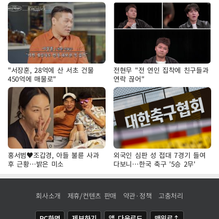
"서장훈, 28억에 산 서초 건물
전현무 "전 연인 집착에 친구들과
450억에 매물로"
연락 끊어"
홍서범♥조갑경, 아들 불륜 사과
외국인 심판 성 접대 7경기 들여
후 근황…밝은 미소
다보니…한국 축구 '5승 2무'
회사소개
제휴/컨텐츠 판매
약관·정책
고충처리
PC화면
제보하기
앱 다운로드
맨위로↑