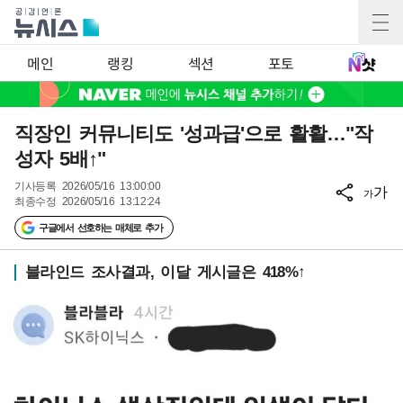
메인
랭킹
섹션
포토
직장인 커뮤니티도 '성과급'으로 활활…"작
성자 5배↑"
기사등록
2026/05/16 13:00:00
가
가
최종수정
2026/05/16 13:12:24
구글에서 선호하는 매체로 추가
블라인드 조사결과, 이달 게시글은 418%↑