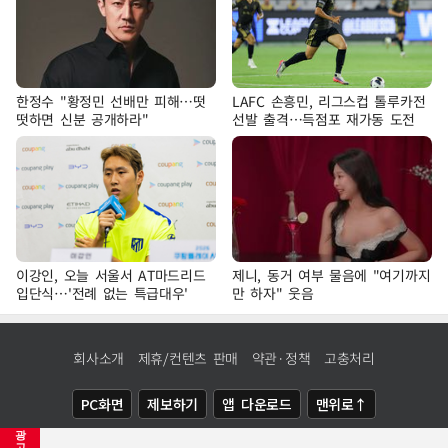
한정수 "황정민 선배만 피해…떳
LAFC 손흥민, 리그스컵 톨루카전
떳하면 신분 공개하라"
선발 출격…득점포 재가동 도전
이강인, 오늘 서울서 AT마드리드
제니, 동거 여부 물음에 "여기까지
입단식…'전례 없는 특급대우'
만 하자" 웃음
회사소개
제휴/컨텐츠 판매
약관·정책
고충처리
PC화면
제보하기
앱 다운로드
맨위로↑
광
COPYRIGHTⓒ
NEWSIS
ALL RIGHTS RESERVED.
고