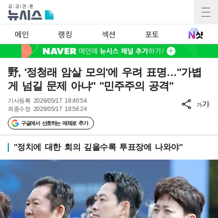
메인
랭킹
섹션
포토
野, '정청래 암살 모의'에 우려 표명…"가볍
게 넘길 문제 아냐" "민주주의 공격"
기사등록
2026/05/17 18:40:54
가
가
최종수정
2026/05/17 18:56:24
구글에서 선호하는 매체로 추가
"정치에 대한 회의 깊을수록 투표장에 나와야"