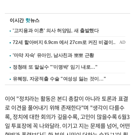
이시간
핫
뉴스
'고지용과 이혼' 의사 허양임, 새 출발했다
'마약 자숙' 유아인, 남사친과 뽀뽀 근황
정청래 또 말실수 "'이명박' 임기 내로…"
유혜정, 자궁적출 수술 "여성성 잃는 것이…"
이어 "정치라는 활동은 본디 총칼이 아니라 토론과 표결
로 이견을 풀어내기 위해 존재한다"며 "생각이 다를수
록, 정치에 대한 회의가 깊을수록, 고민이 많을수록 6월3
일 투표장에 꼭 나와달라. 이기고 지는 문제를 넘어, 어떤
협박과 폭력보다도 한 분의 시민이 더하는 숫자 '1'이 훨