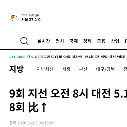
2시간 전 >
콜롬비아 신임 우파 대통령 취임 하루만에 차량폭탄 폭발 사건
-32075초 전 >
'AT마드리드 7번' 이강인, 맨시티 상대로 비공식 데뷔전
2026.08.09 (일)
서울 27.2℃
-31577초 전 >
[속보]'AT마드리드 7번' 이강인, 맨시티 상대로 비공식 
-29641초 전 >
네타냐후, 트럼프의 가자 평화 2차 15개조 평화안 '거부'
-26237초 전 >
이강인 ATM 입단식에 '상암벌 들썩'…"세계적인 선수 
실시간
정치
국제
경제
금융
산업
-25233초 전 >
태풍 돌핀, 중 저장성 타이저우시 해안에 상륙 (1보)
-22579초 전 >
AT마드리드 데뷔 앞둔 이강인, 맨시티전 선발 대신 '벤치 
-21209초 전 >
[속보]與 강원·TK 당원투표 합산 김민석 48.54%로 
지방
지방최신
세종
부산
대구/경북
44.40%
-20543초 전 >
與 강원·TK 당원투표 합산 김민석 46.01%로 승리…정
44.53%
-20383초 전 >
[속보]與전대 권리당원투표…강원·경북 김민석, 대구 정
-20190초 전 >
[속보]與 당대표 경선, 경북 권리당원 투표 김민석 47.3
9회 지선 오전 8시 대전 5
45.71%
-20092초 전 >
[속보]與 당대표 경선, 대구 권리당원 투표 정청래 47.8
46.35%
8회 比↑
-19889초 전 >
[속보]與 당대표 경선, 강원 권리당원 투표 김민석 승리…5
득표
-17807초 전 >
"일본축구협회, 대한축구협회 성 접대 의혹 심판 조사"
-10449초 전 >
[속보]장은수, KLPGA 제주삼다수 역전 우승…데뷔 10년
등록 2026.06.03 08:18:05
정상
-5814초 전 >
"얼마나 더웠으면"…안동 물길공원서 헤엄친 구렁이 '소동