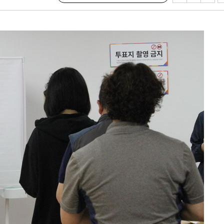
(종합)
대우'
'온도차'
데뷔전
되길"
시작'
승리…정청래
청래
청래 승리
7%·정청래
2%·김민석