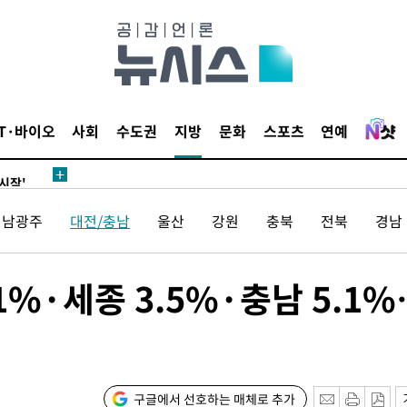
데뷔전
되길"
IT·바이오
사회
수도권
지방
문화
스포츠
연예
시작'
승리…정청래
전남광주
대전/충남
울산
강원
충북
전북
경남
청래
청래 승리
7%·정청래
.1%·세종 3.5%·충남 5.1
2%·김민석
0.30%
 차에 첫
구글에서 선호하는 매체로 추가
'