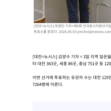
46.35%
-19909초 전 >
[속보]與 당대표 경선, 강원 권리당원 투표 김민석 승리…5
득표
-17827초 전 >
"일본축구협회, 대한축구협회 성 접대 의혹 심판 조사"
-10469초 전 >
[속보]장은수, KLPGA 제주삼다수 역전 우승…데뷔 10년
정상
[천안=뉴시스] 최영민 기자=제9회 전국동시지방선거일
-5834초 전 >
"얼마나 더웠으면"…안동 물길공원서 헤엄친 구렁이 '소동
투표소를 찾았다. 2026.06.03
ymchoi@newsis.co
-5761초 전 >
손흥민, 68분 뛰고 2경기 침묵…LAFC, 톨루카에 1-0 승리
-5033초 전 >
'2경기 연속 침묵' 손흥민, 톨루카전 68분만 뛰고 슈팅 0개
-3785초 전 >
이강인, 오늘 서울서 AT마드리드 입단식…'전례 없는 특급
2시간 전 >
'여긴 20도, 저긴 50도'…열화상 카메라로 본 폭염 저감시설 
[대전=뉴시스] 김양수 기자 = 3일 지역 일
2시간 전 >
콜롬비아 신임 우파 대통령 취임 하루만에 차량폭탄 폭발 사건
터 대전 363곳, 세종 86곳, 충남 751곳 등
이번 선거에 투표하는 유권자 수는 대전 125만89
7264명에 이른다.