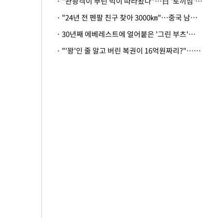
· "관광객이 뿌린 먹이 따라왔나"…日 '토끼섬' 멧돼지, 토끼까지 사냥
· "24년 전 펜팔 친구 찾아 3000㎞"…중국 남성 사연에 '뭉클'
· 30년째 에베레스트에 얼어붙은 '그린 부츠'…드디어 가족 품으로
· "'꽝'인 줄 알고 버린 복권이 16억원짜리?"…극적으로 되찾은 사연