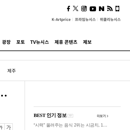
사이 해답 찾았죠"…알을
깨고 나온 '초자아'
K-Artprice
프라임뉴시스
위클리뉴시스
광장
포토
TV뉴시스
제휴 콘텐츠
제보
제주
%…