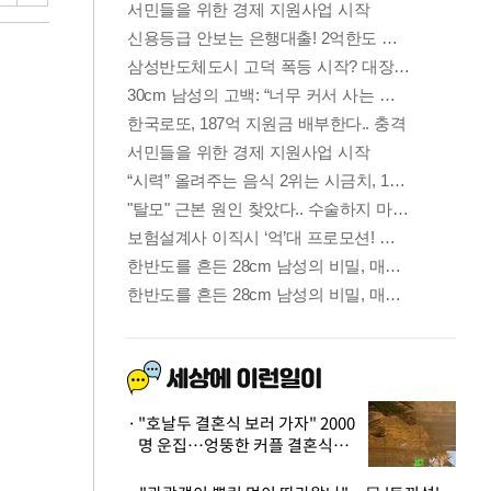
"호날두 결혼식 보러 가자" 2000
명 운집…엉뚱한 커플 결혼식에
'황당'