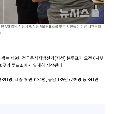
0.30%
 차에 첫
인 3일 충남 천안시 백석동 제6투표소를 찾은 시민들이 이른 시간부터
'
m
(종합)
대우'
'온도차'
꾼을 뽑는 제9회 전국동시지방선거(지선) 본투표가 오전 6시부
 1200곳의 투표소에서 일제히 시작됐다.
1명, 세종 30만9134명, 충남 185만7239명 등 341만