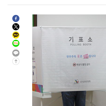
-5741초 전 >
손흥민, 68분 뛰고 2경기 침묵…LAFC, 톨루카에 1-0 승리
-5013초 전 >
'2경기 연속 침묵' 손흥민, 톨루카전 68분만 뛰고 슈팅 0개
-3765초 전 >
이강인, 오늘 서울서 AT마드리드 입단식…'전례 없는 특급
2시간 전 >
'여긴 20도, 저긴 50도'…열화상 카메라로 본 폭염 저감시설 
2시간 전 >
콜롬비아 신임 우파 대통령 취임 하루만에 차량폭탄 폭발 사건
-32095초 전 >
'AT마드리드 7번' 이강인, 맨시티 상대로 비공식 데뷔전
-31597초 전 >
[속보]'AT마드리드 7번' 이강인, 맨시티 상대로 비공식 
-29661초 전 >
네타냐후, 트럼프의 가자 평화 2차 15개조 평화안 '거부'
-26257초 전 >
이강인 ATM 입단식에 '상암벌 들썩'…"세계적인 선수 
-25253초 전 >
태풍 돌핀, 중 저장성 타이저우시 해안에 상륙 (1보)
-22599초 전 >
AT마드리드 데뷔 앞둔 이강인, 맨시티전 선발 대신 '벤치 
-21229초 전 >
[속보]與 강원·TK 당원투표 합산 김민석 48.54%로 
44.40%
-20563초 전 >
與 강원·TK 당원투표 합산 김민석 46.01%로 승리…정
44.53%
-20403초 전 >
[속보]與전대 권리당원투표…강원·경북 김민석, 대구 정
-20210초 전 >
[속보]與 당대표 경선, 경북 권리당원 투표 김민석 47.3
45.71%
-20112초 전 >
[속보]與 당대표 경선, 대구 권리당원 투표 정청래 47.8