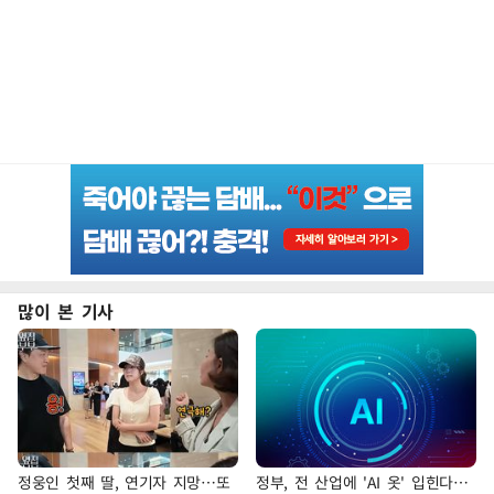
많이 본 기사
정웅인 첫째 딸, 연기자 지망…또
정부, 전 산업에 'AI 옷' 입힌다…