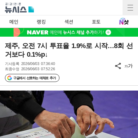
메인
랭킹
섹션
포토
제주, 오전 7시 투표율 1.9%로 시작…8회 선
거보다 0.1%p↓
기사등록
2026/06/03 07:36:40
가
가
최종수정
2026/06/03 07:52:26
구글에서 선호하는 매체로 추가