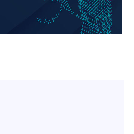
"서장훈, 28억에 산 서초 
1
450억에 매물로"
 CDC
전현무 "전 연인 집착에 
2
 압수수색
위 등 9곳
"여군 지원 막힌 UDT 훈
3
다"…707 출신 女유튜버 
발
박찬민 딸 박민하, 배우
4
니…여유로운 근황 공개
장
"신약 찾자"…정부 과제로
3명은 중태
5
바이오
에서 두차
"한강수영장, 문신 노출 이
6
"출입 막는 건 명백한 차별
구윤철 "실거주 30억 이
7
세 모두 완화"