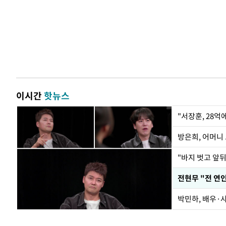
이시간
핫뉴스
"서장훈, 28억
방은희, 어머니 
"바지 벗고 앞
박민하, 배우·