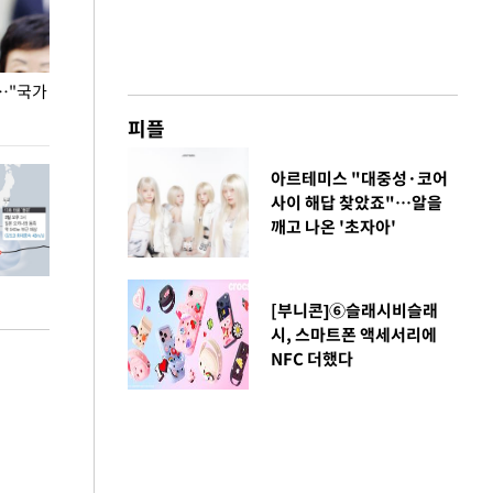
…"국가
홈플러스, 67개 점포 가오픈… 13일 정식 개장
오세훈 서울시장,
환경 점검
피플
아르테미스 "대중성·코어
사이 해답 찾았죠"…알을
깨고 나온 '초자아'
[부니콘]⑥슬래시비슬래
시, 스마트폰 액세서리에
NFC 더했다