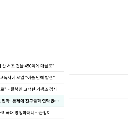
에 산 서초 건물 450억에 매물로"
고독사에 오열 "이틀 만에 발견"
뒤로"…탈북민 고백한 기쁨조 검사
전현무 "전 연인 집착·통제에 친구들과 연락 끊겨"
사격 국대 병행하더니…근황이