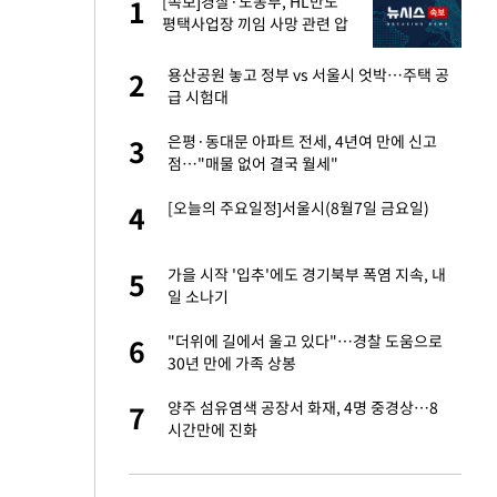
건물
[속보]경찰·노동부, HL만도
1
1
평택사업장 끼임 사망 관련 압
수수색
친구들과 연락 끊어"
용산공원 놓고 정부 vs 서울시 엇박…주택 공
2
2
급 시험대
련 직접 해봤습니
은평·동대문 아파트 전세, 4년여 만에 신고
3
3
'완벽 소화'
점…"매물 없어 결국 월세"
·국가대표 병행하더
[오늘의 주요일정]서울시(8월7일 금요일)
4
4
 속도내는 K-제약
가을 시작 '입추'에도 경기북부 폭염 지속, 내
5
5
일 소나기
용객 제한을" vs
"더위에 길에서 울고 있다"…경찰 도움으로
6
6
"
30년 만에 가족 상봉
하 주택은 보유·양도
양주 섬유염색 공장서 화재, 4명 중경상…8
7
7
시간만에 진화