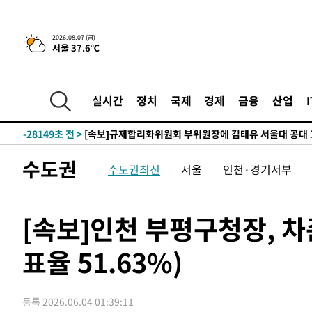
2026.08.07 (금)
서울 37.6℃
-1228초 전 >
이란, 호르무즈서 "적국 목표물들"과 대치로 남부 케슘섬
례 큰 폭발음
-30283초 전 >
[속보]종합특검, '계엄 수용공간 확보' 신용해 前교정본
-29156초 전 >
외신들도 주목한 韓축구 파문…"국민적 공분에 수사 재개
실시간
정치
국제
경제
금융
산업
-29127초 전 >
11시간 압수수색에 성접대 파문까지…'쑥대밭' 된 축구
-28149초 전 >
[속보]규제합리화위원회 부위원장에 김태유 서울대 공대
병태 후임
-24507초 전 >
[속보]국힘 윤리위, '돌려차기 발언' 진종오·서범수 징계
수도권
수도권최신
서울
인천·경기서부
-19832초 전 >
[속보] 7월 중국 수출 23.9%↑ 수입 27.5%↑…무역총
25.3%↑
-16992초 전 >
[속보]'채상병 순직 책임' 임성근, 항소심도 징역 3년
-16858초 전 >
[속보]종합특검, '관저이전 봐주기 감사' 유병호 구속기소
[속보]인천 부평구청장, 차준
-13458초 전 >
민주 콩고 에볼라환자 4천명 돌파, 4053명 발생 1850명
표율 51.63%)
-12708초 전 >
[속보]'300억원대 사기 혐의' 차가원 대표 구속 송치
-11902초 전 >
"미 전국적 살모네라 식중독 원인은 멕시코산 할라피뇨"--
-10415초 전 >
[속보]경찰·노동부, HL만도 평택사업장 끼임 사망 관련
등록 2026.06.04 01:39:11
-10296초 전 >
[속보]합수본, '투표율 허위 입력' 중앙·서울·경기도 선관