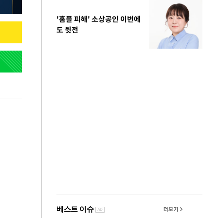
'홈플 피해' 소상공인 이번에
도 뒷전