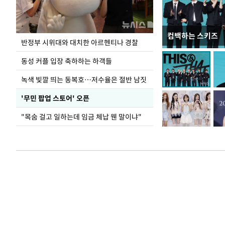
컴백하는 스키즈
지석천 뒤덮은 
반정부 시위대와 대치한 아르헨티나 경찰
동성 커플 입장 축하하는 하객들
녹색 빛깔 띄는 동복호…저수율은 절반 남짓
'무민 팝업 스토어' 오픈
"목숨 걸고 일하는데 임금 체납 웬 말이냐"