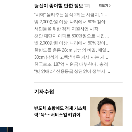
기자수첩
반도체 호황에도 경제 기초체
력 '뚝‘…서비스업 키워야