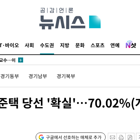
에서 두차
부장 기소
"
IT·바이오
사회
수도권
지방
문화
스포츠
연예
협회
 교수…이
 절차 개시
경기동부
경기남부
경기북부
액
택 당선 '확실'…70.02%(
 사망
 CDC
 압수수색
구글에서 선호하는 매체로 추가
위 등 9곳