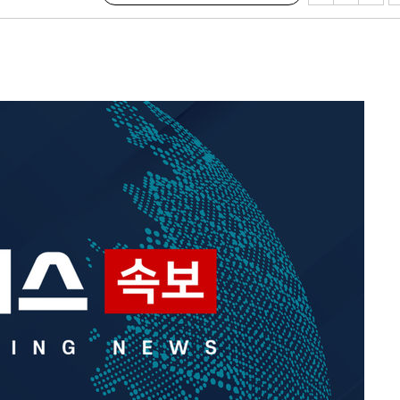
발
장
3명은 중태
에서 두차
부장 기소
"
협회
 교수…이
 절차 개시
액
 사망