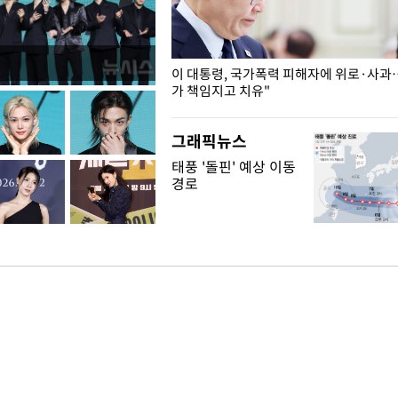
개구리밥
이 대통령, 국가폭력 피해자에 위로·사과
가 책임지고 치유"
그래픽뉴스
태풍 '돌핀' 예상 이동
경로