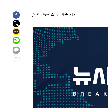
압수수색
-10051초 전 >
[속보]원·달러 환율, 오전 9시 1423.8원
-9847초 전 >
[속보]삼성전자·SK하이닉스 동반 강보합…1%대 상승 출
[인천=뉴시스] 전예준 기자 =
-9833초 전 >
[속보]코스닥, 5.95포인트(0.74%) 상승한 807.62개장
-9801초 전 >
[속보]코스피, 6300선 재탈환…1.09% 오른 6365.07 개
-6966초 전 >
시리아 다마스쿠스 교외에서 미니버스 폭발.. 14명 부상, 
-6264초 전 >
입추에도 극한더위…서울 낮 39도 '폭염중대경보'
-1228초 전 >
이란, 호르무즈서 "적국 목표물들"과 대치로 남부 케슘섬
례 큰 폭발음
-30283초 전 >
[속보]종합특검, '계엄 수용공간 확보' 신용해 前교정본
-29156초 전 >
외신들도 주목한 韓축구 파문…"국민적 공분에 수사 재개
-29127초 전 >
11시간 압수수색에 성접대 파문까지…'쑥대밭' 된 축구
-28149초 전 >
[속보]규제합리화위원회 부위원장에 김태유 서울대 공대
병태 후임
-24507초 전 >
[속보]국힘 윤리위, '돌려차기 발언' 진종오·서범수 징계
-19832초 전 >
[속보] 7월 중국 수출 23.9%↑ 수입 27.5%↑…무역총
25.3%↑
-16992초 전 >
[속보]'채상병 순직 책임' 임성근, 항소심도 징역 3년
-16858초 전 >
[속보]종합특검, '관저이전 봐주기 감사' 유병호 구속기소
-13458초 전 >
민주 콩고 에볼라환자 4천명 돌파, 4053명 발생 1850명