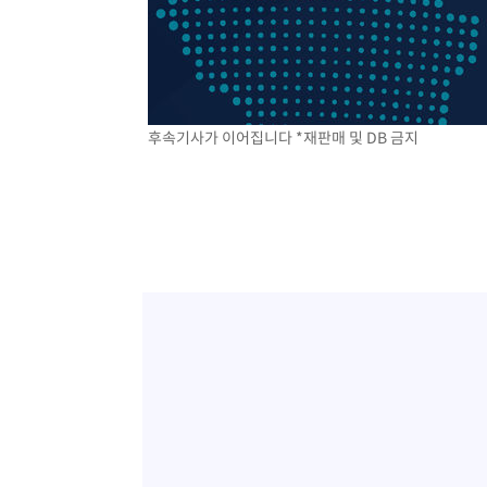
-12708초 전 >
[속보]'300억원대 사기 혐의' 차가원 대표 구속 송치
-11902초 전 >
"미 전국적 살모네라 식중독 원인은 멕시코산 할라피뇨"--
-10415초 전 >
[속보]경찰·노동부, HL만도 평택사업장 끼임 사망 관련
-10296초 전 >
[속보]합수본, '투표율 허위 입력' 중앙·서울·경기도 선관
후속기사가 이어집니다 *재판매 및 DB 금지
압수수색
-10051초 전 >
[속보]원·달러 환율, 오전 9시 1423.8원
-9847초 전 >
[속보]삼성전자·SK하이닉스 동반 강보합…1%대 상승 출
-9833초 전 >
[속보]코스닥, 5.95포인트(0.74%) 상승한 807.62개장
-9801초 전 >
[속보]코스피, 6300선 재탈환…1.09% 오른 6365.07 개
-6966초 전 >
시리아 다마스쿠스 교외에서 미니버스 폭발.. 14명 부상, 
-6264초 전 >
입추에도 극한더위…서울 낮 39도 '폭염중대경보'
-1228초 전 >
이란, 호르무즈서 "적국 목표물들"과 대치로 남부 케슘섬
례 큰 폭발음