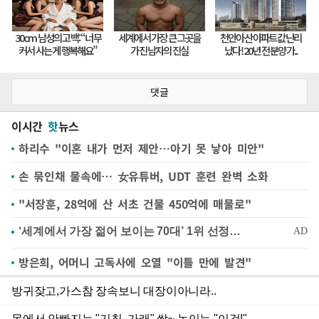
댓글
이시간
핫
뉴스
하리수 "이혼 내가 먼저 제안…아기 못 낳아 미안"
손 묶인채 물속에… 女유튜버, UDT 훈련 완벽 소화
"서장훈, 28억에 산 서초 건물 450억에 매물로"
방은희, 어머니 고독사에 오열 "이틀 만에 발견"