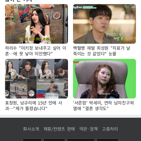
하리수 "미키정 보내주고 싶어 이
백혈병 재발 최성원 "치료가 날
혼…애 못 낳아 미안했다"
죽이는 것 같았다" 눈물
표창원, 남규리에 15년 만에 사
'서준맘' 박세미, 연하 남자친구와
과…"제가 틀렸습니다"
열애 "결혼 생각도"
회사소개
제휴/컨텐츠 판매
약관·정책
고충처리