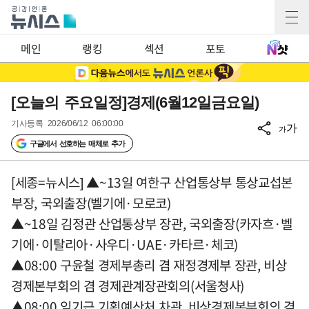
메인
랭킹
섹션
포토
[오늘의 주요일정]경제(6월12일금요일)
기사등록
2026/06/12 06:00:00
가
가
구글에서 선호하는 매체로 추가
[세종=뉴시스] ▲~13일 여한구 산업통상부 통상교섭본
부장, 국외출장(벨기에·모로코)
▲~18일 김정관 산업통상부 장관, 국외출장(카자흐·벨
기에·이탈리아·사우디·UAE·카타르·체코)
▲08:00 구윤철 경제부총리 겸 재정경제부 장관, 비상
경제본부회의 겸 경제관계장관회의(서울청사)
▲08:00 임기근 기획예산처 차관, 비상경제본부회의 겸