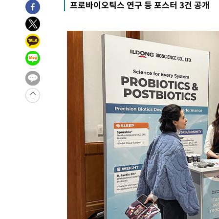
프로바이오틱스 연구 등 포스터 3건 공개
-3675초 전 >
[속보]코스피, 301.88포인트(4.58%) 내린 6296.38 마감
-3540초 전 >
[속보]원·달러 환율, 0.7원 내린 1423.8원 마감
-1139초 전 >
"여기 떨어졌다"…다누리, 스페이스X 로켓 달 충돌 흔적 
30분 전 >
손흥민, 5경기 연속골 실패…LAFC는 승부차기 끝 과달라하라
2시간 전 >
내일까지 39도 '펄펄'…기상청 "태풍 지나며 폭염 잠시 꺾인
-29310초 전 >
'월드컵 탈락 후폭풍' 축구협회…11시간 걸린 초유의 압
합)
-28746초 전 >
[속보] 뉴욕증시, 혼조 출발…나스닥 0.3%↓, 다우 0.1
-27539초 전 >
축구협회, 15년 전 심판 성 접대 파문에 "현재는 내부 지
-26224초 전 >
경찰, '홍명보는 2순위' 결론냈던 스포츠윤리센터도 압
-11820초 전 >
[속보]합참 "北 발사체는 단거리탄도미사일…감시·경계
화"
-11568초 전 >
日방위성, 北이 동해로 쏜 발사체는 탄도미사일 가능성
-9998초 전 >
[속보] SKT, 에이닷 서비스 장애 발생…"원인 파악 중"
-9404초 전 >
[속보]합참 "북, 동해상으로 미상 발사체 발사"
-8800초 전 >
'낮 최고 39도' 불볕더위…한밤 열대야도 계속[내일날씨]
-8759초 전 >
[속보]7~9일 프로야구 3연전도 폭염 취소…11일 재개
-8421초 전 >
"韓 외환시장 개입 관측 배경엔 美의 대한국 무역적자 있어