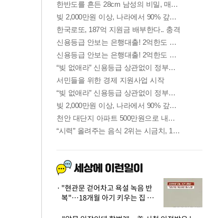
"현관문 걷어차고 욕설 녹음 반
복"…18개월 아기 키우는 집 뒤
흔든 '앞집의 비극'