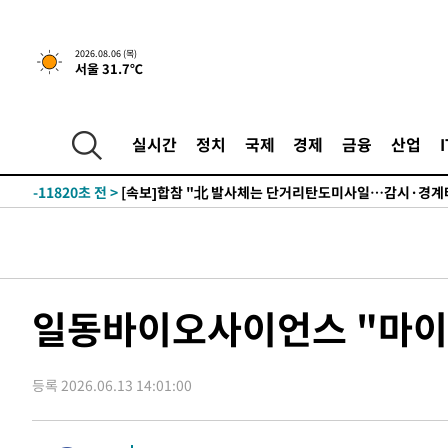
2시간 전 >
내일까지 39도 '펄펄'…기상청 "태풍 지나며 폭염 잠시 꺾인
-29310초 전 >
'월드컵 탈락 후폭풍' 축구협회…11시간 걸린 초유의 압
2026.08.06 (목)
서울 31.7℃
합)
-28746초 전 >
[속보] 뉴욕증시, 혼조 출발…나스닥 0.3%↓, 다우 0.1
-27539초 전 >
축구협회, 15년 전 심판 성 접대 파문에 "현재는 내부 지
-26224초 전 >
경찰, '홍명보는 2순위' 결론냈던 스포츠윤리센터도 압
실시간
정치
국제
경제
금융
산업
-11820초 전 >
[속보]합참 "北 발사체는 단거리탄도미사일…감시·경계
화"
-11568초 전 >
日방위성, 北이 동해로 쏜 발사체는 탄도미사일 가능성
-9998초 전 >
[속보] SKT, 에이닷 서비스 장애 발생…"원인 파악 중"
-9404초 전 >
[속보]합참 "북, 동해상으로 미상 발사체 발사"
-8800초 전 >
'낮 최고 39도' 불볕더위…한밤 열대야도 계속[내일날씨]
-8759초 전 >
[속보]7~9일 프로야구 3연전도 폭염 취소…11일 재개
일동바이오사이언스 "마이
-8421초 전 >
"韓 외환시장 개입 관측 배경엔 美의 대한국 무역적자 있어
-8248초 전 >
'월드컵 탈락 후폭풍' 축구협회…초유의 압수수색에 '충격
등록 2026.06.13 14:01:00
-8088초 전 >
서울 낮 37.9도, 올여름 최고치 경신…영등포 순간 '40도'
-7650초 전 >
[속보]종합특검, 대검 추가 압수수색…내란 중요임무종사 
-3745초 전 >
[속보]코스닥, 800p 회복…0.26% 오른 801.67 마감