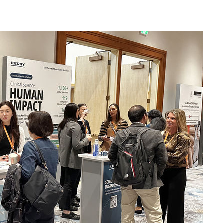
포착
 격파
다"
수수색(종
4%↑
침 준수"
수수색
태세 강
"