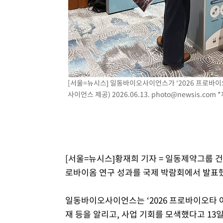
-8248초 전 >
'월드컵 탈락 후폭풍' 축구협회…초유의 압수수색에 '충격
-8088초 전 >
서울 낮 37.9도, 올여름 최고치 경신…영등포 순간 '40도'
-7650초 전 >
[속보]종합특검, 대검 추가 압수수색…내란 중요임무종사 
-3745초 전 >
[속보]코스닥, 800p 회복…0.26% 오른 801.67 마감
-3675초 전 >
[속보]코스피, 301.88포인트(4.58%) 내린 6296.38 마감
-3540초 전 >
[속보]원·달러 환율, 0.7원 내린 1423.8원 마감
[서울=뉴시스] 일동바이오사이언스가 ‘2026 프로바이오타
사이언스 제공) 2026.06.13.
photo@newsis.com
*
-1139초 전 >
"여기 떨어졌다"…다누리, 스페이스X 로켓 달 충돌 흔적 
30분 전 >
손흥민, 5경기 연속골 실패…LAFC는 승부차기 끝 과달라하라
2시간 전 >
내일까지 39도 '펄펄'…기상청 "태풍 지나며 폭염 잠시 꺾인
[서울=뉴시스]황재희 기자 = 일동제약그룹
로바이옴 연구 성과를 국제 박람회에서 발표
일동바이오사이언스는 ‘2026 프로바이오타 아메리
재 등을 알리고, 사업 기회를 모색했다고 13일