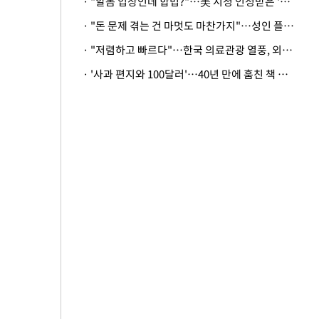
· "알몸 입장인데 합법?"…美 시청 인정받은 '누드' 레스토랑 화제
· "돈 문제 겪는 건 마멋도 마찬가지"…성인 플랫폼에 등장한 뜻밖의 스타
· "저렴하고 빠르다"…한국 의료관광 열풍, 외신도 주목
· '사과 편지와 100달러'…40년 만에 훔친 책 돌려준 美 절도범