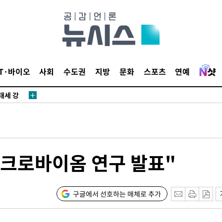
다"
수수색(종
4%↑
침 준수"
수수색
IT·바이오
사회
수도권
지방
문화
스포츠
연예
태세 강
크로바이옴 연구 발표"
"
·당황'
구글에서 선호하는 매체로 추가
혐의