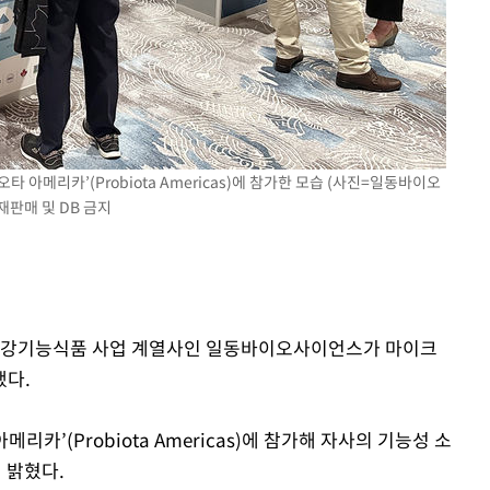
·당황'
혐의
 아메리카’(Probiota Americas)에 참가한 모습 (사진=일동바이오
재판매 및 DB 금지
포착
 격파
다"
 건강기능식품 사업 계열사인 일동바이오사이언스가 마이크
했다.
카’(Probiota Americas)에 참가해 자사의 기능성 소
 밝혔다.