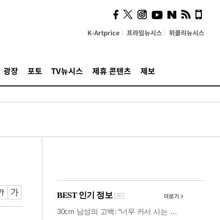
의견, 국토부·LH에 충실히
전달할 것"
K-Artprice
프라임뉴시스
위클리뉴시스
광장
포토
TV뉴시스
제휴 콘텐츠
제보