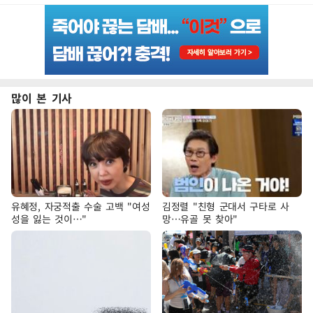
많이 본 기사
유혜정, 자궁적출 수술 고백 "여성
김정렬 "친형 군대서 구타로 사
성을 잃는 것이…"
망…유골 못 찾아"