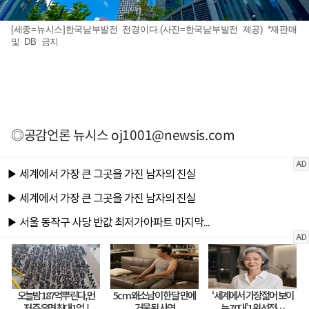
[세종=뉴시스]한국남부발전 전경이다.(사진=한국남부발전 제공) *재판매
및 DB 금지
◎공감언론 뉴시스
oj1001@newsis.com