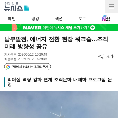
메인
랭킹
섹션
포토
남부발전, 에너지 전환 현장 워크숍…조직
미래 방향성 공유
기사등록
2026/06/12 15:20:49
가
가
최종수정
2026/06/12 16:29:45
구글에서 선호하는 매체로 추가
리더십 역량 강화 연계 조직문화 내재화 프로그램 운
영