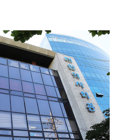
0.3만개
 4.1%로
고 과감히
쪽 아웃바운
지역 선포
 못 갈 수
선제 대응"
쳐
기소