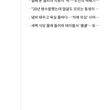
· 엘베 문 열리자 지팡이 '퍽'…노인의 택배기사 폭행 이유
· "20년 병수발했는데 얼굴도 모르는 동생이 유산 절반을"…배다른 형제 상속권 있을까
· 냄비 태우고 욕실 물바다…'치매 의심' 시어머니 검사 권유했다가 '날벼락'
· 새벽 식당 몰래 들어와 테이블서 '쿨쿨'…토사물 남기고 사라진 남성