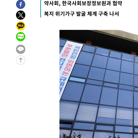
약사회, 한국사회보장정보원과 협약
-12965초 전 >
미 사업체 일자리, 7월에 2.3만개 순감하고 그 전 2개월 1
복지 위기가구 발굴 체계 구축 나서
하향수정 (2보)
-12413초 전 >
[속보] 미 사업체, 일자리 7월에 2.3만 개 줄어…실업률은
↓
-8276초 전 >
[속보]이 대통령 "부동산 공급 기존 사고방식 매달리지 말
실천"
-7361초 전 >
이란, "오만과 '중앙 단일 루트' 합의…북쪽 인바운드·남
드는 임시"
17분 전 >
"낮 기온 소폭 하락"…수도권 폭염중대경보, 폭염경보로 하향
18분 전 >
[속보]이 대통령, '호우피해' 안동·의성 관할 4개 면 특별재난
19분 전 >
[단독]중수청 지원 검사들, 정원 초과 시 낮은 계급 임용…희망지
도
52분 전 >
낮 최고 37도 찜통더위…곳곳 소나기·강원 많은 비[내일날씨]
1시간 전 >
SK하이닉스, 용인·청주 팹에 54조 투자…"AI 메모리 수요 
2시간 전 >
여자배구 이재영·이다영 자매, 아제르바이잔 투란VC 입단
2시간 전 >
외국인 심판 성 접대 7경기 들여다보니…한국 축구 '5승 2무'
2시간 전 >
[속보]코스닥, 2.86포인트(0.36%) 내린 798.81마감
2시간 전 >
[속보]코스피, 6200선 약보합…0.60% 내린 6258.77에 마
2시간 전 >
[속보]원·달러 환율, 7.7원 내린 1416.1원 마감
2시간 전 >
[속보] 노원서 40.1도 관측…서울, 2018년 이후 첫 40도
3시간 전 >
[속보]종합특검, '계엄 수용공간 확보' 신용해 前교정본부장 