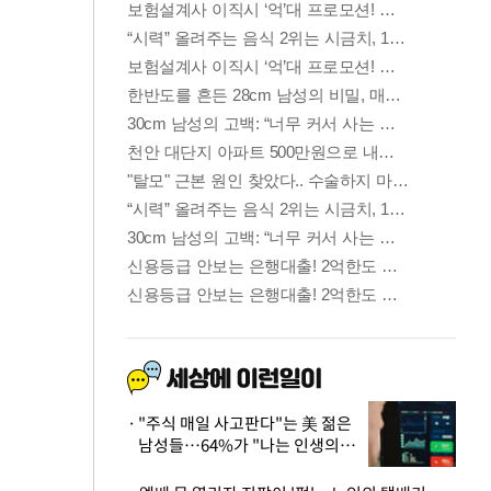
"주식 매일 사고판다"는 美 젊은
남성들…64%가 "나는 인생의
패배자“