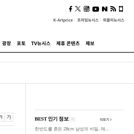
시, 스마트폰 액세서리에
NFC 더했다
K-Artprice
프라임뉴시스
위클리뉴시스
광장
포토
TV뉴시스
제휴 콘텐츠
제보