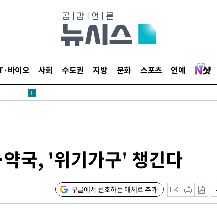
지역 선포
 못 갈 수
선제 대응"
IT·바이오
사회
수도권
지방
문화
스포츠
연예
쳐
약국, '위기가구' 챙긴다
기소
구글에서 선호하는 매체로 추가
수…이병태
지(종합)