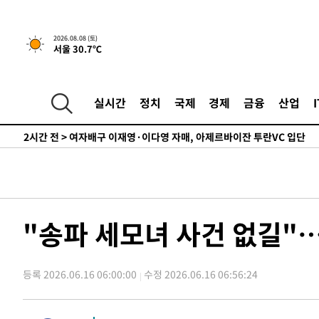
드는 임시"
18분 전 >
"낮 기온 소폭 하락"…수도권 폭염중대경보, 폭염경보로 하향
18분 전 >
[속보]이 대통령, '호우피해' 안동·의성 관할 4개 면 특별재난
2026.08.08 (토)
서울 30.7℃
19분 전 >
[단독]중수청 지원 검사들, 정원 초과 시 낮은 계급 임용…희망지
도
53분 전 >
낮 최고 37도 찜통더위…곳곳 소나기·강원 많은 비[내일날씨]
1시간 전 >
SK하이닉스, 용인·청주 팹에 54조 투자…"AI 메모리 수요 
실시간
정치
국제
경제
금융
산업
2시간 전 >
여자배구 이재영·이다영 자매, 아제르바이잔 투란VC 입단
2시간 전 >
외국인 심판 성 접대 7경기 들여다보니…한국 축구 '5승 2무'
2시간 전 >
[속보]코스닥, 2.86포인트(0.36%) 내린 798.81마감
2시간 전 >
[속보]코스피, 6200선 약보합…0.60% 내린 6258.77에 마
2시간 전 >
[속보]원·달러 환율, 7.7원 내린 1416.1원 마감
2시간 전 >
[속보] 노원서 40.1도 관측…서울, 2018년 이후 첫 40도
"송파 세모녀 사건 없길"…
3시간 전 >
[속보]종합특검, '계엄 수용공간 확보' 신용해 前교정본부장 
3시간 전 >
외신들도 주목한 韓축구 파문…"국민적 공분에 수사 재개"
등록 2026.06.16 06:00:00
수정 2026.06.16 06:56:24
3시간 전 >
11시간 압수수색에 성접대 파문까지…'쑥대밭' 된 축구협회
3시간 전 >
[속보]규제합리화위원회 부위원장에 김태유 서울대 공대 교
후임
-15826초 전 >
이강인, 폭염 속 AT마드리드 첫 훈련…80명 식사 대접까