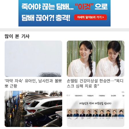
많이 본 기사
'마약 자숙' 유아인, 남사친과 볼뽀
손떨림 건강이상설 한승연…"목디
뽀 근황
스크 심해 치료 중"