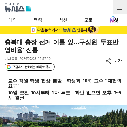
메인
랭킹
섹션
포토
충북대 총장 선거 이틀 앞…구성원 '투표반
영비율' 진통
기사등록
2026/07/08 15:57:10
가
가
구글에서 선호하는 매체로 추가
교수·직원·학생 협상 불발…학생회 10％ 고수 "재협의
요구"
10일 오전 10시부터 1차 투표…과반 없으면 오후 3~5
시 결선