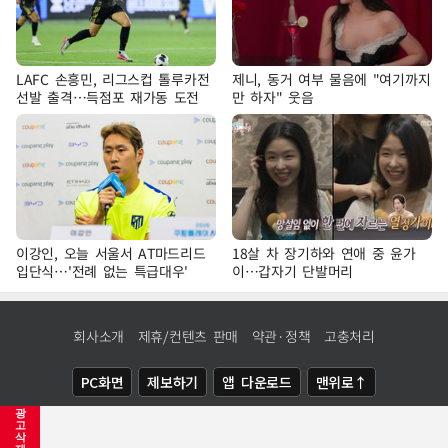
LAFC 손흥민, 리그스컵 톨루카전
제니, 동거 여부 물음에 "여기까지
선발 출격…득점포 재가동 도전
만 하자" 웃음
이강인, 오늘 서울서 AT마드리드
18살 차 장기하와 연애 중 윤가
입단식…'전례 없는 특급대우'
이…갑자기 단발머리
회사소개
제휴/컨텐츠 판매
약관·정책
고충처리
PC화면
제보하기
앱 다운로드
맨위로↑
광
COPYRIGHTⓒ
NEWSIS
ALL RIGHTS RESERVED.
고
삭