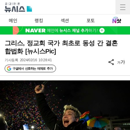
메인
랭킹
섹션
포토
그리스, 정교회 국가 최초로 동성 간 결혼
합법화 [뉴시스Pic]
기사등록
2024/02/16 10:28:41
가
가
구글에서 선호하는 매체로 추가