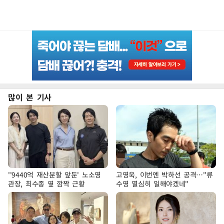
많이 본 기사
''9440억 재산분할 앞둔' 노소영
고영욱, 이번엔 박하선 공격…"류
관장, 최수종 옆 깜짝 근황
수영 열심히 일해야겠네"