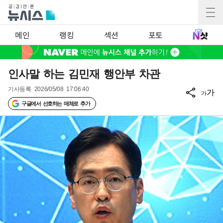
메인
랭킹
섹션
포토
인사말 하는 김민재 행안부 차관
기사등록
2026/05/08 17:06:40
가
가
구글에서 선호하는 매체로 추가