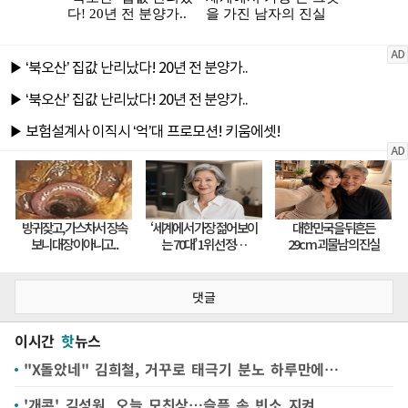
댓글
이시간
핫
뉴스
"X돌았네" 김희철, 거꾸로 태극기 분노 하루만에…
'개콘' 김성원, 오늘 모친상…슬픔 속 빈소 지켜