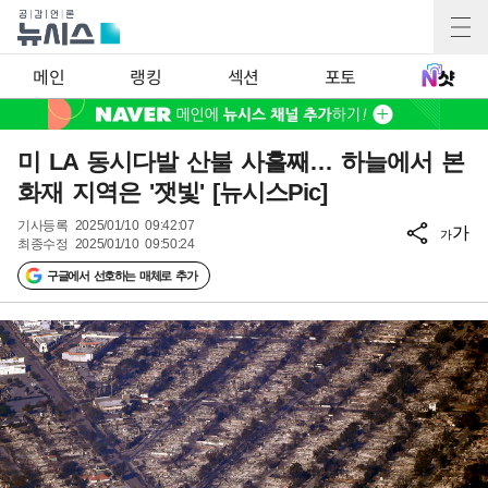
메인
랭킹
섹션
포토
미 LA 동시다발 산불 사흘째… 하늘에서 본
화재 지역은 '잿빛' [뉴시스Pic]
기사등록
2025/01/10 09:42:07
가
가
최종수정
2025/01/10 09:50:24
구글에서 선호하는 매체로 추가