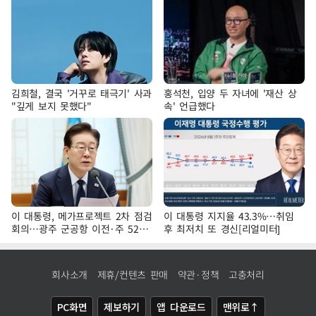
김희철, 결국 '거꾸로 태극기' 사과
홍석천, 입양 두 자녀에 '재산 상
"깊게 보지 못했다"
속' 언급했다
이 대통령, 메가프로젝트 2차 점검
이 대통령 지지율 43.3%…취임
회의…광주 군공항 이전·주 52시
후 최저치 또 경신[리얼미터]
간 예외 등 논의
회사소개
제휴/컨텐츠 판매
약관·정책
고충처리
PC화면
제보하기
앱 다운로드
맨위로↑