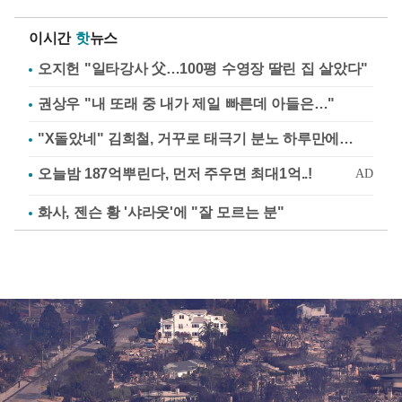
이시간
핫
뉴스
오지헌 "일타강사 父…100평 수영장 딸린 집 살았다"
권상우 "내 또래 중 내가 제일 빠른데 아들은…"
"X돌았네" 김희철, 거꾸로 태극기 분노 하루만에…
화사, 젠슨 황 '샤라웃'에 "잘 모르는 분"