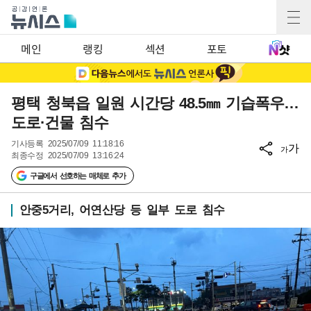
메인
랭킹
섹션
포토
평택 청북읍 일원 시간당 48.5㎜ 기습폭우…
도로·건물 침수
기사등록
2025/07/09 11:18:16
가
가
최종수정
2025/07/09 13:16:24
구글에서 선호하는 매체로 추가
안중5거리, 어연산당 등 일부 도로 침수