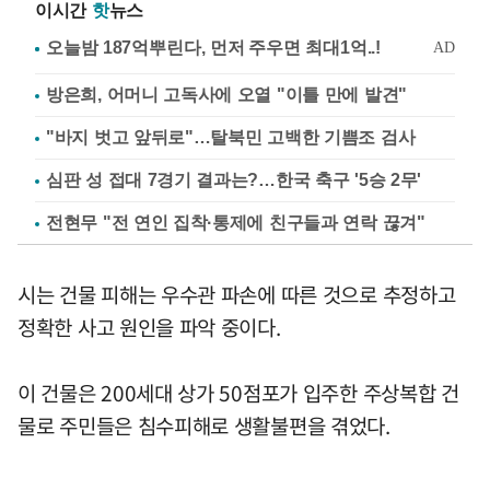
이시간
핫
뉴스
방은희, 어머니 고독사에 오열 "이틀 만에 발견"
"바지 벗고 앞뒤로"…탈북민 고백한 기쁨조 검사
심판 성 접대 7경기 결과는?…한국 축구 '5승 2무'
전현무 "전 연인 집착·통제에 친구들과 연락 끊겨"
시는 건물 피해는 우수관 파손에 따른 것으로 추정하고
정확한 사고 원인을 파악 중이다.
이 건물은 200세대 상가 50점포가 입주한 주상복합 건
물로 주민들은 침수피해로 생활불편을 겪었다.