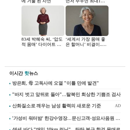
이시간
핫
뉴스
방은희, 母 고독사에 오열 "이틀 만에 발견"
"바지 벗고 앞뒤로 돌아"…탈북민 회상한 기쁨조 검사
'가성비 워터밤' 한강수영장…문신고객·성묘사음원 민원
46세 바다 "매일 10km 런닝"…탄탄 복근 핫걸 몸매로