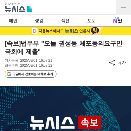
메인
랭킹
섹션
포토
[속보]법무부 "오늘 권성동 체포동의요구안
국회에 제출"
기사등록
2025/09/01 16:07:21
가
가
최종수정
2025/09/01 16:08:12
구글에서 선호하는 매체로 추가