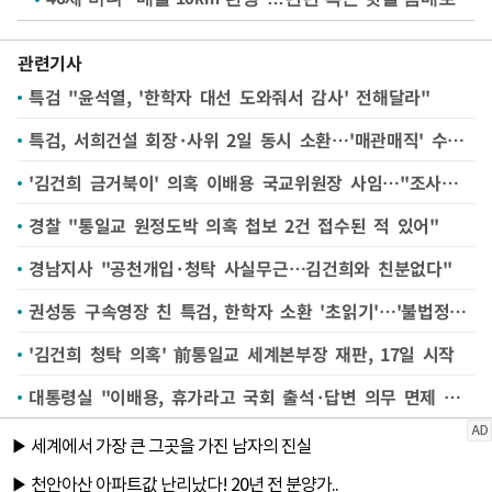
관련기사
특검 "윤석열, '한학자 대선 도와줘서 감사' 전해달라"
특검, 서희건설 회장·사위 2일 동시 소환…'매관매직' 수사 본격화
'김건희 금거북이' 의혹 이배용 국교위원장 사임…"조사서 성실히 소명"
경찰 "통일교 원정도박 의혹 첩보 2건 접수된 적 있어"
경남지사 "공천개입·청탁 사실무근…김건희와 친분없다"
권성동 구속영장 친 특검, 한학자 소환 '초읽기'…'불법정치자금·청탁' 조사
'김건희 청탁 의혹' 前통일교 세계본부장 재판, 17일 시작
대통령실 "이배용, 휴가라고 국회 출석·답변 의무 면제 안 돼"