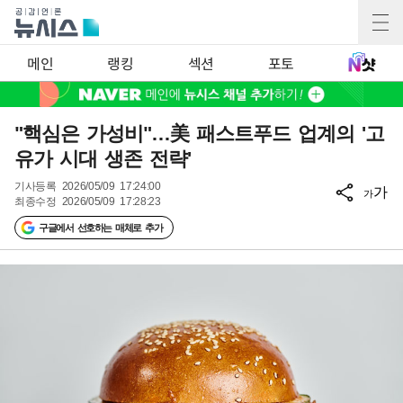
메인
랭킹
섹션
포토
"핵심은 가성비"…美 패스트푸드 업계의 '고
유가 시대 생존 전략'
기사등록
2026/05/09 17:24:00
가
가
최종수정
2026/05/09 17:28:23
구글에서 선호하는 매체로 추가