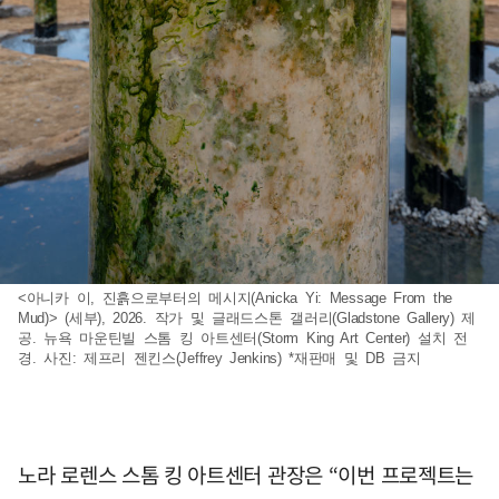
<아니카 이, 진흙으로부터의 메시지(Anicka Yi: Message From the
Mud)> (세부), 2026. 작가 및 글래드스톤 갤러리(Gladstone Gallery) 제
공. 뉴욕 마운틴빌 스톰 킹 아트센터(Storm King Art Center) 설치 전
경. 사진: 제프리 젠킨스(Jeffrey Jenkins) *재판매 및 DB 금지
노라 로렌스 스톰 킹 아트센터 관장은 “이번 프로젝트는