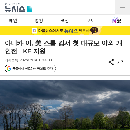
메인
랭킹
섹션
포토
아니카 이, 美 스톰 킹서 첫 대규모 야외 개
인전…KF 지원
기사등록
2026/05/14 10:00:00
가
가
구글에서 선호하는 매체로 추가