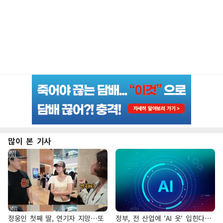
많이 본 기사
정웅인 첫째 딸, 연기자 지망…또
정부, 전 산업에 'AI 옷' 입힌다…