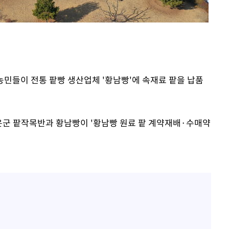
 농민들이 전통 팥빵 생산업체 '황남빵'에 속재료 팥을 납품
은군 팥작목반과 황남빵이 '황남빵 원료 팥 계약재배·수매약