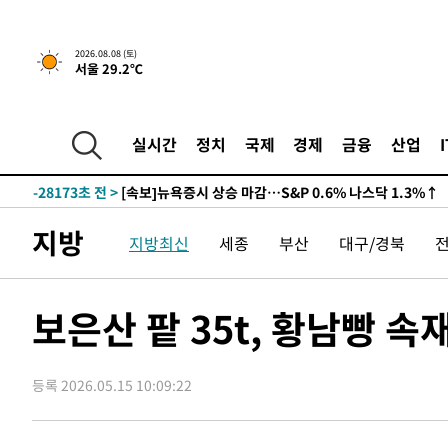
2026.08.08 (토)
서울 29.2℃
실시간
정치
국제
경제
금융
산업
-28173초 전 >
[속보]뉴욕증시 상승 마감…S&P 0.6% 나스닥 1.3%↑
지방
지방최신
세종
부산
대구/경북
보은산 팥 35t, 황남빵
등록 2026.05.15 10:09:22