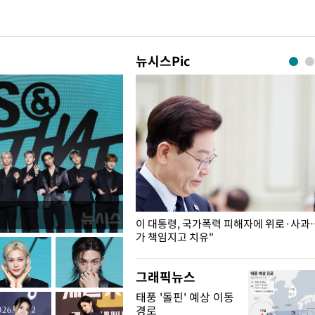
뉴시스Pic
개구리밥
이 대통령, 국가폭력 피해자에 위로·사과
가 책임지고 치유"
그래픽뉴스
태풍 '돌핀' 예상 이동
경로