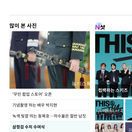
많이 본 사진
컴백하는 스키즈
지석천 뒤덮은 
'무민 팝업 스토어' 오픈
기념촬영 하는 배우 박지현
녹색 빛깔 띄는 동복호…저수율은 절반 남짓
삼정검 수치 수여식