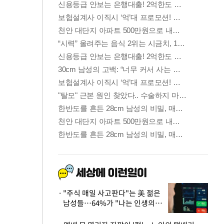
"주식 매일 사고판다"는 美 젊은
남성들…64%가 "나는 인생의
패배자“