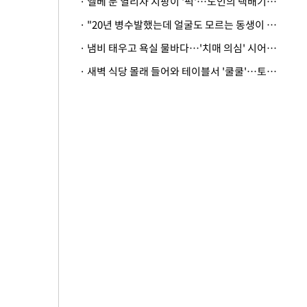
· 엘베 문 열리자 지팡이 '퍽'…노인의 택배기사 폭행 이유
· "20년 병수발했는데 얼굴도 모르는 동생이 유산 절반을"…배다른 형제 상속권 있을까
· 냄비 태우고 욕실 물바다…'치매 의심' 시어머니 검사 권유했다가 '날벼락'
· 새벽 식당 몰래 들어와 테이블서 '쿨쿨'…토사물 남기고 사라진 남성