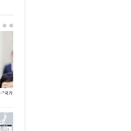
…"국가
홈플러스, 67개 점포 가오픈… 13일 정식 개장
오세훈 서울시장,
환경 점검