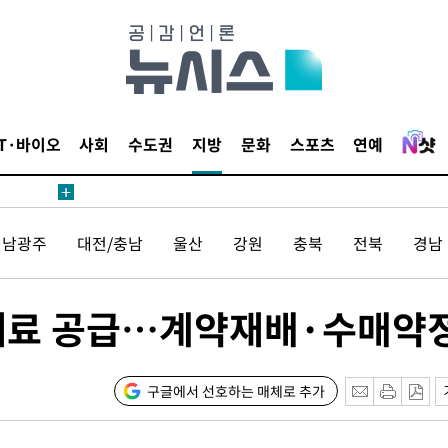
IT·바이오
사회
수도권
지방
문화
스포츠
연예
전남광주
대전/충남
울산
강원
충북
전북
경남
 속재료 공급…계약재배·수매약
구글에서 선호하는 매체로 추가