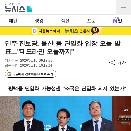
메인
랭킹
섹션
포토
민주·진보당, 울산 등 단일화 입장 오늘 발
표…"데드라인 오늘까지"
기사등록
2026/05/15 09:18:51
가
가
최종수정
2026/05/15 10:12:24
구글에서 선호하는 매체로 추가
평택을 단일화 가능성엔 "조국은 단일화 의지 있는가"