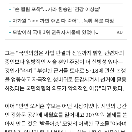
"손 떨림 포착"…카라 한승연 '건강 이상설'
차가원 "○○○ 까면 주변 다 죽어"…녹취 폭로 파장
그는 "국민의힘은 사법 판결과 신원까지 밝힌 관련자의
증언보다 일방적인 서술 뿐인 주장이 더 신빙성 있다는
것인가"라며 " 부실한 근거를 토대로 5·18에 관한 논쟁
을 엉뚱하고 자극적인 성비위로 둔갑시켜서 선거에 활용
하겠다는 국민의힘의 의도가 악의적인 이유"라고 했다.
이어 "반면 오세훈 후보는 어떤 시장이었나. 시민의 공간
인 광화문 공간에 세월호를 밀어내고 207억원 혈세를 쏟
아서 만든 것은 '받들어총' 모양의 어색한 구조물"이라며