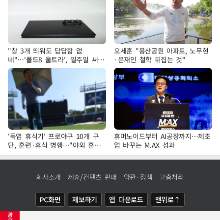
"창 3개 띄워도 답답함 없
오세훈 "용산공원 아파트, 노무현
네"…'폴드8 울트라', 일주일 써보
·문재인 철학 뒤집는 것"
니
'폭염 휴식기' 프로야구 10개 구
휴머노이드부터 AI공장까지…제조
단, 훈련·휴식 병행…"야외 훈련
업 바꾸는 M.AX 성과
해도 안전 최우선"
회사소개
제휴/컨텐츠 판매
약관·정책
고충처리
PC화면
제보하기
앱 다운로드
맨위로↑
광
COPYRIGHTⓒ
NEWSIS
ALL RIGHTS RESERVED.