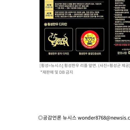
[횡성=뉴시스] 횡성한우 리플 앞면. (사진=횡성군 제공) 2
*재판매 및 DB 금지
◎공감언론 뉴시스
wonder8768@newsis.