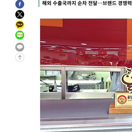
해외 수출국까지 순차 전달…브랜드 경쟁력
8시간 전 >
'최고 37도' 폭염 지속…강원동해안 최대 150㎜ 비
10시간 전 >
[속보]뉴욕증시 상승 마감…S&P 0.6% 나스닥 1.3%↑
-23081초 전 >
이란 "호르무즈 재개방 합의 근접…美 배상 선행돼야"
-14128초 전 >
[속보]與최고위원 제주·인천 순회경선…박선원·최민희
한민수·김용 순
-14081초 전 >
[속보]김민석, 與 전대 당원투표 누적 득표율 45.42%로 
청래 44.56%
-13363초 전 >
[속보]與 대표 경선 제주·인천 당원투표…金 47.75%·
42.08%·宋 10.17%
-12897초 전 >
이강인 "아틀레티코 이적 기뻐…등번호 7번 의미보단 팀 
것"
-12832초 전 >
[속보]與 당대표 경선, 제주·인천 권리당원 투표 김민석 
-6606초 전 >
낮 최고 35도 '무더위'…동해안 시간당 30㎜ '강한 비'[내
-5876초 전 >
[속보]이강인 "감독님이 원하는 마음 느꼈고, 많은 트로피 
레티코 이적"
-5658초 전 >
수도권 40도 육박 '펄펄'…동해안 일부 지역엔 호의주의보
-4627초 전 >
온열질환 사망자 3명 늘어…누적 환자 3000명 돌파
23분 전 >
강릉에 시간당 81.4㎜ 물폭탄…도로 잠기고 담벼락 붕괴
1시간 전 >
백운산서 80년근 천종산삼 9뿌리 발견…감정가 1.3억원
2시간 전 >
선재도서 해루질 나섰다 실종 60대, 닷새 만에 숨진 채 발견
2시간 전 >
남자 농구, 나고야 아시안게임서 '홈팀' 일본과 한일전