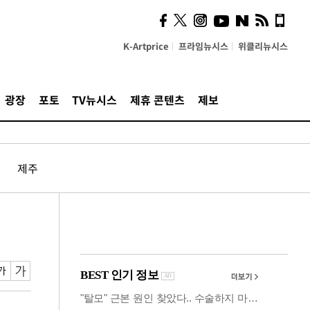
사이 해답 찾았죠"…알을
깨고 나온 '초자아'
K-Artprice
프라임뉴시스
위클리뉴시스
광장
포토
TV뉴시스
제휴 콘텐츠
제보
제주