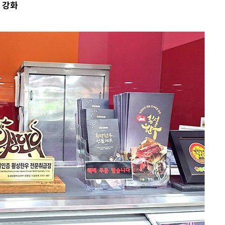
 강화
·서미화·
1위… 정
鄭
위해 뛸
승리
일날씨]
원해 아틀