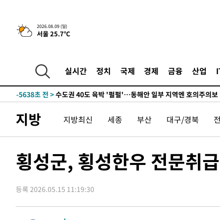
한민수·김용 순
-14061초 전 >
[속보]김민석, 與 전대 당원투표 누적 득표율 45.42%로 
청래 44.56%
-13343초 전 >
[속보]與 대표 경선 제주·인천 당원투표…金 47.75%·
2026.08.09 (일)
서울 25.7℃
42.08%·宋 10.17%
-12877초 전 >
이강인 "아틀레티코 이적 기뻐…등번호 7번 의미보단 팀 
것"
-12812초 전 >
[속보]與 당대표 경선, 제주·인천 권리당원 투표 김민석 
-6586초 전 >
낮 최고 35도 '무더위'…동해안 시간당 30㎜ '강한 비'[내
실시간
정치
국제
경제
금융
산업
-5856초 전 >
[속보]이강인 "감독님이 원하는 마음 느꼈고, 많은 트로피 
레티코 이적"
-5638초 전 >
수도권 40도 육박 '펄펄'…동해안 일부 지역엔 호의주의보
-4607초 전 >
온열질환 사망자 3명 늘어…누적 환자 3000명 돌파
지방
지방최신
세종
부산
대구/경북
24분 전 >
강릉에 시간당 81.4㎜ 물폭탄…도로 잠기고 담벼락 붕괴
1시간 전 >
백운산서 80년근 천종산삼 9뿌리 발견…감정가 1.3억원
2시간 전 >
선재도서 해루질 나섰다 실종 60대, 닷새 만에 숨진 채 발견
횡성군, 횡성한우 전문취급
2시간 전 >
남자 농구, 나고야 아시안게임서 '홈팀' 일본과 한일전
2시간 전 >
여수 오동도 해상서 모터보트 전복…1명 사망·1명 실종
등록 2026.05.15 11:19:30
4시간 전 >
극한폭염 한풀 꺾이지만…'낮 최고 35도' 무더위, 열대야 계
날씨]
4시간 전 >
축구협회 "압수수색·성접대 논란 사과…쇄신의 기회로 삼겠
5시간 전 >
[속보]'압수수색·성접대 논란' 축구협회 "실망과 걱정 안겨드