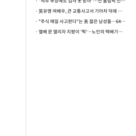
· "척추 부상에도 검사 못 받아"…전 올림픽 선수, 美봅슬레이협회 상대 소송
· 英유명 여배우, 큰 교통사고서 기아차 덕에 살았다
· "주식 매일 사고판다"는 美 젊은 남성들…64%가 "나는 인생의 패배자“
· 엘베 문 열리자 지팡이 '퍽'…노인의 택배기사 폭행 이유