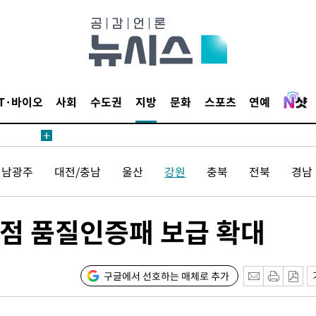
1위… 정
鄭
위해 뛸
승리
일날씨]
IT·바이오
사회
수도권
지방
문화
스포츠
연예
원해 아틀
전남광주
대전/충남
울산
강원
충북
전북
경남
점 품질인증패 보급 확대
속[다음주
구글에서 선호하는 매체로 추가
다"
려 죄송"