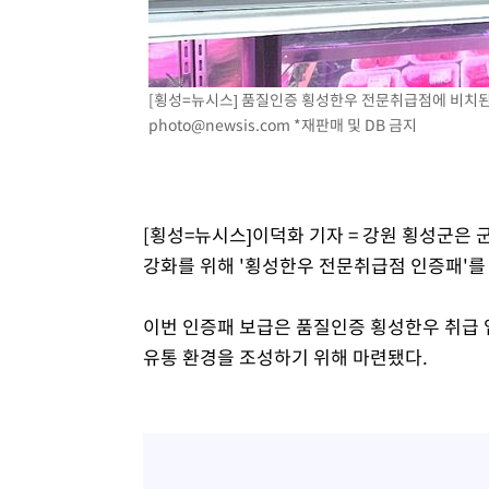
2시간 전 >
여수 오동도 해상서 모터보트 전복…1명 사망·1명 실종
4시간 전 >
극한폭염 한풀 꺾이지만…'낮 최고 35도' 무더위, 열대야 계
날씨]
4시간 전 >
축구협회 "압수수색·성접대 논란 사과…쇄신의 기회로 삼겠
[횡성=뉴시스] 품질인증 횡성한우 전문취급점에 비치된 인증
5시간 전 >
[속보]'압수수색·성접대 논란' 축구협회 "실망과 걱정 안겨드
photo@newsis.com
*재판매 및 DB 금지
8시간 전 >
'최고 37도' 폭염 지속…강원동해안 최대 150㎜ 비
10시간 전 >
[속보]뉴욕증시 상승 마감…S&P 0.6% 나스닥 1.3%↑
[횡성=뉴시스]이덕화 기자 = 강원 횡성군은
강화를 위해 '횡성한우 전문취급점 인증패'를 
이번 인증패 보급은 품질인증 횡성한우 취급 
유통 환경을 조성하기 위해 마련됐다.