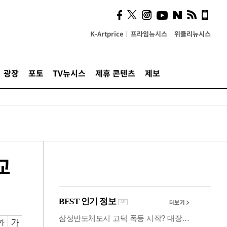
사이 해답 찾았죠"…알을
깨고 나온 '초자아'
K-Artprice
프라임뉴시스
위클리뉴시스
광장
포토
TV뉴시스
제휴 콘텐츠
제보
교