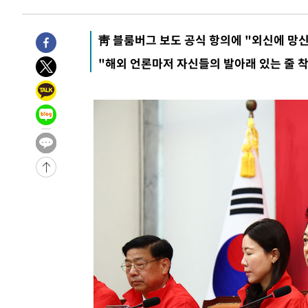
-19684초 전 >
강릉에 시간당 81.4㎜ 물폭탄…도로 잠기고 담벼락 붕괴
-15791초 전 >
백운산서 80년근 천종산삼 9뿌리 발견…감정가 1.3억원
靑 블룸버그 보도 공식 항의에 "외신에 망신
-13501초 전 >
선재도서 해루질 나섰다 실종 60대, 닷새 만에 숨진 채 발
-11035초 전 >
남자 농구, 나고야 아시안게임서 '홈팀' 일본과 한일전
"해외 언론마저 자신들의 발아래 있는 줄 
-10411초 전 >
여수 오동도 해상서 모터보트 전복…1명 사망·1명 실종
-6638초 전 >
극한폭염 한풀 꺾이지만…'낮 최고 35도' 무더위, 열대야 
주 날씨]
-3656초 전 >
축구협회 "압수수색·성접대 논란 사과…쇄신의 기회로 삼
-2173초 전 >
[속보]'압수수색·성접대 논란' 축구협회 "실망과 걱정 안
송"
2시간 전 >
'최고 37도' 폭염 지속…강원동해안 최대 150㎜ 비
4시간 전 >
[속보]뉴욕증시 상승 마감…S&P 0.6% 나스닥 1.3%↑