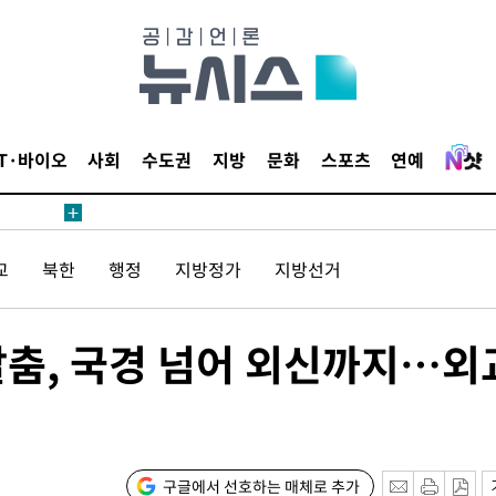
보
견
IT·바이오
사회
수도권
지방
문화
스포츠
연예
계속[다음
겠다"
교
북한
행정
지방정가
지방선거
겨드려 죄
칼춤, 국경 넘어 외신까지…외
내일날씨]
 원해 아
보
구글에서 선호하는 매체로 추가