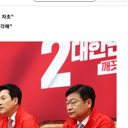
 자초"
견
착각해"
계속[다음
겠다"
겨드려 죄