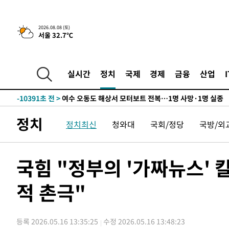
-26750초 전 >
수도권 40도 육박 '펄펄'…동해안 일부 지역엔 호의주의
-25719초 전 >
온열질환 사망자 3명 늘어…누적 환자 3000명 돌파
2026.08.08 (토)
-19664초 전 >
강릉에 시간당 81.4㎜ 물폭탄…도로 잠기고 담벼락 붕괴
서울 32.7℃
-15771초 전 >
백운산서 80년근 천종산삼 9뿌리 발견…감정가 1.3억원
-13481초 전 >
선재도서 해루질 나섰다 실종 60대, 닷새 만에 숨진 채 발
실시간
정치
국제
경제
금융
산업
-11015초 전 >
남자 농구, 나고야 아시안게임서 '홈팀' 일본과 한일전
-10391초 전 >
여수 오동도 해상서 모터보트 전복…1명 사망·1명 실종
-6618초 전 >
극한폭염 한풀 꺾이지만…'낮 최고 35도' 무더위, 열대야 
주 날씨]
-3636초 전 >
축구협회 "압수수색·성접대 논란 사과…쇄신의 기회로 삼
정치
정치최신
청와대
국회/정당
국방/외
-2153초 전 >
[속보]'압수수색·성접대 논란' 축구협회 "실망과 걱정 안
송"
2시간 전 >
'최고 37도' 폭염 지속…강원동해안 최대 150㎜ 비
국힘 "정부의 '가짜뉴스' 
4시간 전 >
[속보]뉴욕증시 상승 마감…S&P 0.6% 나스닥 1.3%↑
-27718초 전 >
낮 최고 35도 '무더위'…동해안 시간당 30㎜ '강한 비'[
적 촌극"
-26988초 전 >
[속보]이강인 "감독님이 원하는 마음 느꼈고, 많은 트로피
틀레티코 이적"
-26770초 전 >
수도권 40도 육박 '펄펄'…동해안 일부 지역엔 호의주의
-25739초 전 >
온열질환 사망자 3명 늘어…누적 환자 3000명 돌파
등록 2026.05.16 13:35:25
수정 2026.05.16 13:48:23