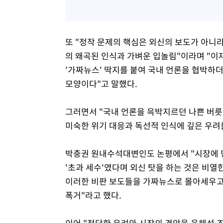
또 "정작 문제의 핵심은 외신의 보도가 아니
의 왜곡된 인식과 가벼운 입놀림"이라며 "이
'가짜뉴스' 딱지를 붙여 국내 언론을 협박하
모양이다"고 말했다.
그러면서 "국내 언론을 윽박지르던 나쁜 버릇
미숙한 위기 대응과 독선적 인식에 깊은 우려
박충권 원내수석대변인도 논평에서 "시장에 
'초과 세수'였다며 외신 탓을 하는 것은 비열
이러한 비판 보도들을 가짜뉴스로 몰아세우고
폭거"라고 했다.
이어 "정당한 우려와 시장의 경악을 음해성 