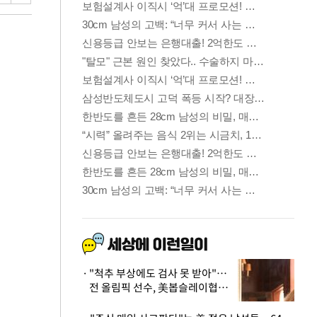
"척추 부상에도 검사 못 받아"…
전 올림픽 선수, 美봅슬레이협회
상대 소송