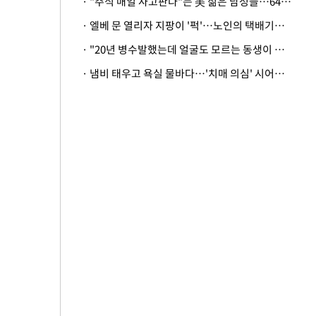
· "주식 매일 사고판다"는 美 젊은 남성들…64%가 "나는 인생의 패배자“
· 엘베 문 열리자 지팡이 '퍽'…노인의 택배기사 폭행 이유
· "20년 병수발했는데 얼굴도 모르는 동생이 유산 절반을"…배다른 형제 상속권 있을까
· 냄비 태우고 욕실 물바다…'치매 의심' 시어머니 검사 권유했다가 '날벼락'