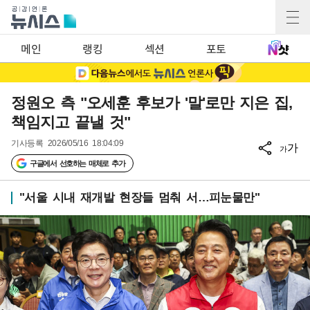
메인
랭킹
섹션
포토
정원오 측 "오세훈 후보가 '말'로만 지은 집,
책임지고 끝낼 것"
기사등록
2026/05/16 18:04:09
가
가
구글에서 선호하는 매체로 추가
"서울 시내 재개발 현장들 멈춰 서…피눈물만"