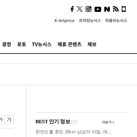
시, 스마트폰 액세서리에
NFC 더했다
K-Artprice
프라임뉴시스
위클리뉴시스
광장
포토
TV뉴시스
제휴 콘텐츠
제보