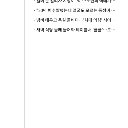
· 엘베 문 열리자 지팡이 '퍽'…노인의 택배기사 폭행 이유
· "20년 병수발했는데 얼굴도 모르는 동생이 유산 절반을"…배다른 형제 상속권 있을까
· 냄비 태우고 욕실 물바다…'치매 의심' 시어머니 검사 권유했다가 '날벼락'
· 새벽 식당 몰래 들어와 테이블서 '쿨쿨'…토사물 남기고 사라진 남성