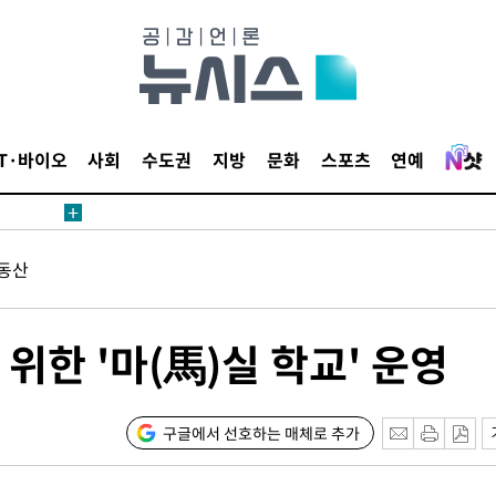
IT·바이오
사회
수도권
지방
문화
스포츠
연예
동산
위한 '마(馬)실 학교' 운영
구글에서 선호하는 매체로 추가