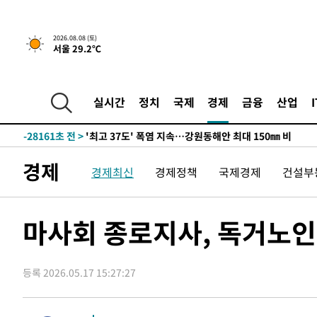
2026.08.08 (토)
서울 29.2℃
실시간
정치
국제
경제
금융
산업
-21307초 전 >
[속보]뉴욕증시 상승 마감…S&P 0.6% 나스닥 1.3%↑
-28161초 전 >
'최고 37도' 폭염 지속…강원동해안 최대 150㎜ 비
-21287초 전 >
[속보]뉴욕증시 상승 마감…S&P 0.6% 나스닥 1.3%↑
경제
경제최신
경제정책
국제경제
건설부
-28181초 전 >
'최고 37도' 폭염 지속…강원동해안 최대 150㎜ 비
-21307초 전 >
[속보]뉴욕증시 상승 마감…S&P 0.6% 나스닥 1.3%↑
마사회 종로지사, 독거노인 
등록 2026.05.17 15:27:27