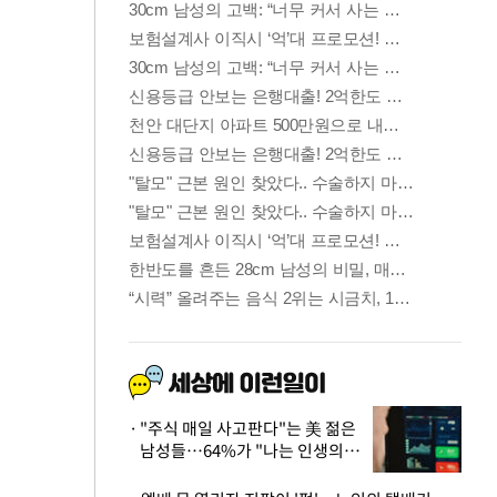
"주식 매일 사고판다"는 美 젊은
남성들…64%가 "나는 인생의
패배자“