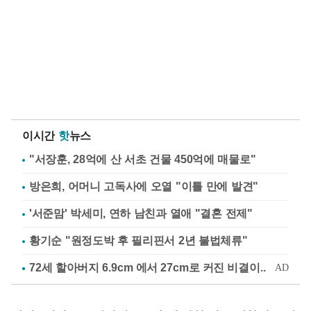
이시간
핫
뉴스
"서장훈, 28억에 산 서초 건물 450억에 매물로"
방은희, 어머니 고독사에 오열 "이틀 만에 발견"
'서준맘' 박세미, 연하 남친과 열애 "결혼 전제"
황기순 "원정도박 후 필리핀서 2년 불법체류"