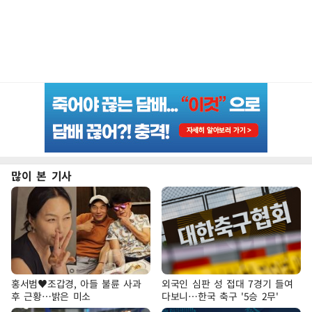
많이 본 기사
홍서범♥조갑경, 아들 불륜 사과
외국인 심판 성 접대 7경기 들여
후 근황…밝은 미소
다보니…한국 축구 '5승 2무'