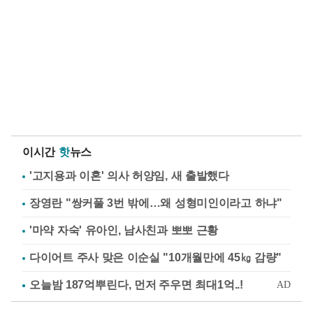
이시간
핫
뉴스
'고지용과 이혼' 의사 허양임, 새 출발했다
장영란 "쌍커풀 3번 밖에…왜 성형미인이라고 하냐"
'마약 자숙' 유아인, 남사친과 뽀뽀 근황
다이어트 주사 맞은 이순실 "10개월만에 45㎏ 감량"