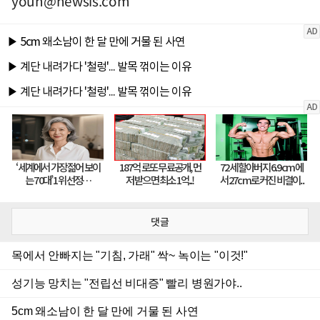
youn@newsis.com
댓글