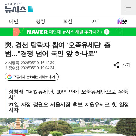
메인
랭킹
섹션
포토
與, 경선 탈락자 참여 '오뚝유세단' 출
범…"경쟁 넘어 국민 앞 하나로"
기사등록
2026/05/19 16:12:30
가
가
최종수정
2026/05/19 19:04:24
구글에서 선호하는 매체로 추가
정청래 "더컸유세단, 10년 만에 오뚝유세단으로 우뚝
서"
21일 자정 정원오 서울시장 후보 지원유세로 첫 일정
시작