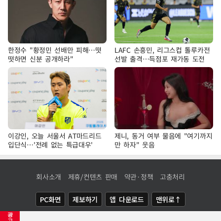
한정수 "황정민 선배만 피해…떳
LAFC 손흥민, 리그스컵 톨루카전
떳하면 신분 공개하라"
선발 출격…득점포 재가동 도전
이강인, 오늘 서울서 AT마드리드
제니, 동거 여부 물음에 "여기까지
입단식…'전례 없는 특급대우'
만 하자" 웃음
회사소개
제휴/컨텐츠 판매
약관·정책
고충처리
PC화면
제보하기
앱 다운로드
맨위로↑
광
COPYRIGHTⓒ
NEWSIS
ALL RIGHTS RESERVED.
고