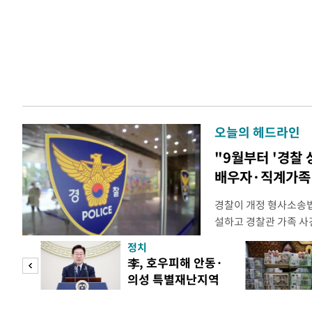
오늘의 헤드라인
"9월부터 '경찰 
배우자·직계가족 
경찰이 개정 형사소송
설하고 경찰관 가족 사
피제'를 도입한다. 경찰
정치
후속 조치 태스크포스(T
 두
李, 호우피해 안동·
우선 올해 하반기 인사
의성 특별재난지역
하던 수사감찰 기능을
 정도
선포