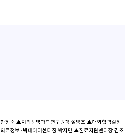
협회
 교수…이
 절차 개시
25.3%↑
사망
 하향
별재난지역
…희망지 못
날씨]
요 선제 대
단
무'
 한정준 ▲치의생명과학연구원장 설양조 ▲대외협력실장
▲의료정보·빅데이터센터장 박지만 ▲진료지원센터장 김조
 마쳐