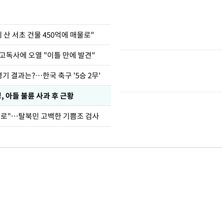
에 산 서초 건물 450억에 매물로"
고독사에 오열 "이틀 만에 발견"
경기 결과는?…한국 축구 '5승 2무'
 아들 불륜 사과 후 근황
뒤로"…탈북민 고백한 기쁨조 검사