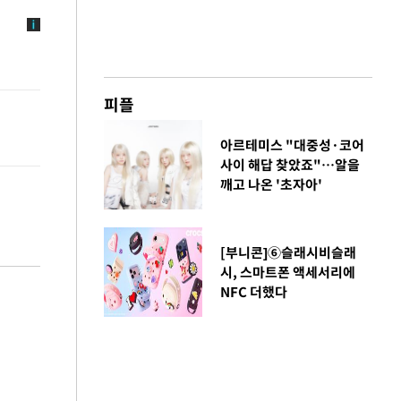
피플
아르테미스 "대중성·코어
사이 해답 찾았죠"…알을
깨고 나온 '초자아'
[부니콘]⑥슬래시비슬래
시, 스마트폰 액세서리에
NFC 더했다