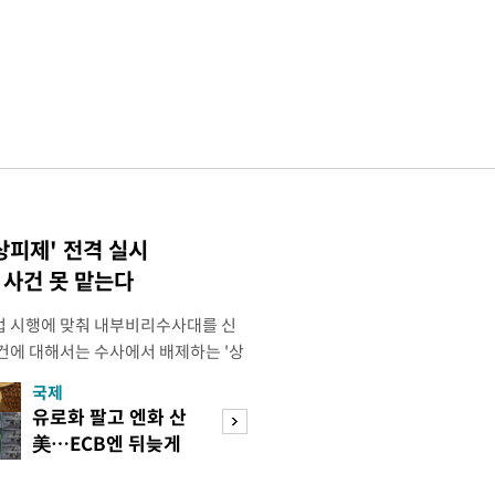
상피제' 전격 실시
사건 못 맡는다
법 시행에 맞춰 내부비리수사대를 신
건에 대해서는 수사에서 배제하는 '상
청은 7일 오후 3시 '개정 형사소송법
국제
경제
F)' 회의를 열었다고 밝혔다. 경찰은
유로화 팔고 엔화 산
수도권 고용 급랭
에 맞춰 기존 국가수사본부에서 운영
美…ECB엔 뒤늦게
전국 취업자 10명
 인권감사관실로 이관·개편해 객관
통보
1명뿐