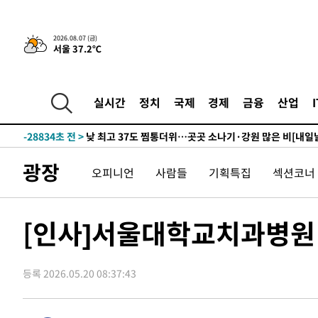
2026.08.07 (금)
서울 37.2℃
-3070초 전 >
민주 콩고 에볼라환자 4천명 돌파, 4053명 발생 1850명 
-30936초 전 >
"낮 기온 소폭 하락"…수도권 폭염중대경보, 폭염경보로
-30900초 전 >
[속보]이 대통령, '호우피해' 안동·의성 관할 4개 면 특
실시간
정치
국제
경제
금융
산업
선포
-30863초 전 >
[단독]중수청 지원 검사들, 정원 초과 시 낮은 계급 임용
갈 수도
-28834초 전 >
낮 최고 37도 찜통더위…곳곳 소나기·강원 많은 비[내일
-27140초 전 >
SK하이닉스, 용인·청주 팹에 54조 투자…"AI 메모리 수
광장
오피니언
사람들
기획특집
섹션코너
응"
-23996초 전 >
여자배구 이재영·이다영 자매, 아제르바이잔 투란VC 입
-23249초 전 >
외국인 심판 성 접대 7경기 들여다보니…한국 축구 '5승 2
-22983초 전 >
[속보]코스닥, 2.86포인트(0.36%) 내린 798.81마감
[인사]서울대학교치과병원
-22936초 전 >
[속보]코스피, 6200선 약보합…0.60% 내린 6258.77에
-22916초 전 >
[속보]원·달러 환율, 7.7원 내린 1416.1원 마감
등록 2026.05.20 08:37:43
-22805초 전 >
[속보] 노원서 40.1도 관측…서울, 2018년 이후 첫 40도
-19895초 전 >
[속보]종합특검, '계엄 수용공간 확보' 신용해 前교정본
-18768초 전 >
외신들도 주목한 韓축구 파문…"국민적 공분에 수사 재개