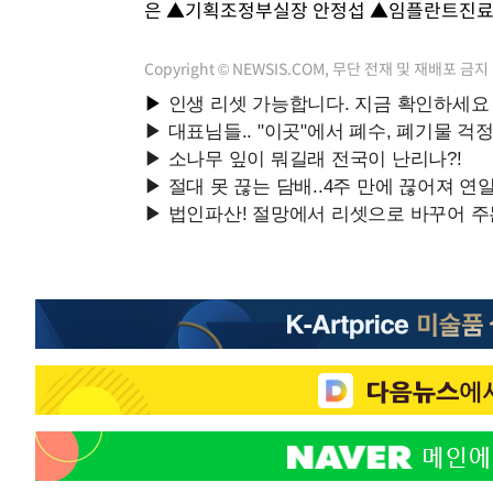
은 ▲기획조정부실장 안정섭 ▲임플란트진
-22916초 전 >
[속보]원·달러 환율, 7.7원 내린 1416.1원 마감
-22805초 전 >
[속보] 노원서 40.1도 관측…서울, 2018년 이후 첫 40도
Copyright © NEWSIS.COM, 무단 전재 및 재배포 금지
-19895초 전 >
[속보]종합특검, '계엄 수용공간 확보' 신용해 前교정본
-18768초 전 >
외신들도 주목한 韓축구 파문…"국민적 공분에 수사 재개
-18739초 전 >
11시간 압수수색에 성접대 파문까지…'쑥대밭' 된 축구
-17761초 전 >
[속보]규제합리화위원회 부위원장에 김태유 서울대 공대
병태 후임
-14119초 전 >
[속보]국힘 윤리위, '돌려차기 발언' 진종오·서범수 징계
-9444초 전 >
[속보] 7월 중국 수출 23.9%↑ 수입 27.5%↑…무역총액 
-6604초 전 >
[속보]'채상병 순직 책임' 임성근, 항소심도 징역 3년
-6470초 전 >
[속보]종합특검, '관저이전 봐주기 감사' 유병호 구속기소
-3070초 전 >
민주 콩고 에볼라환자 4천명 돌파, 4053명 발생 1850명 