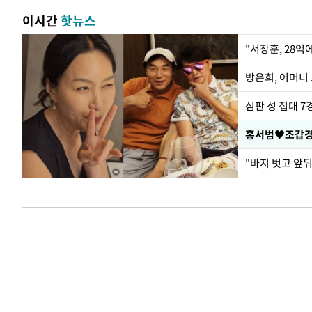
이시간
핫뉴스
"서장훈, 28억
방은희, 어머니 
심판 성 접대 7
홍서범♥조갑경,
"바지 벗고 앞