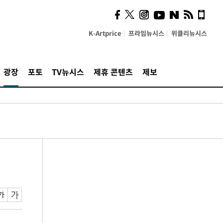
K-Artprice
프라임뉴시스
위클리뉴시스
광장
포토
TV뉴시스
제휴 콘텐츠
제보