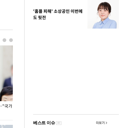
'홈플 피해' 소상공인 이번에
도 뒷전
…"국가
홈플러스, 67개 점포 가오픈… 13일 정식 개장
오세훈 서울시장,
환경 점검