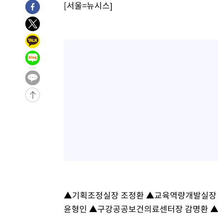
[서울=뉴시스]
-18739초 전 >
11시간 압수수색에 성접대 파문까지…'쑥대밭' 된 축구
-17761초 전 >
[속보]규제합리화위원회 부위원장에 김태유 서울대 공대
병태 후임
-14119초 전 >
[속보]국힘 윤리위, '돌려차기 발언' 진종오·서범수 징계
-9444초 전 >
[속보] 7월 중국 수출 23.9%↑ 수입 27.5%↑…무역총액 
-6604초 전 >
[속보]'채상병 순직 책임' 임성근, 항소심도 징역 3년
-6470초 전 >
[속보]종합특검, '관저이전 봐주기 감사' 유병호 구속기소
-3070초 전 >
민주 콩고 에볼라환자 4천명 돌파, 4053명 발생 1850명 
-30936초 전 >
"낮 기온 소폭 하락"…수도권 폭염중대경보, 폭염경보로
-30900초 전 >
[속보]이 대통령, '호우피해' 안동·의성 관할 4개 면 특
선포
-30863초 전 >
[단독]중수청 지원 검사들, 정원 초과 시 낮은 계급 임용
갈 수도
-28834초 전 >
낮 최고 37도 찜통더위…곳곳 소나기·강원 많은 비[내일
-27140초 전 >
SK하이닉스, 용인·청주 팹에 54조 투자…"AI 메모리 수
응"
-23996초 전 >
여자배구 이재영·이다영 자매, 아제르바이잔 투란VC 입
-23249초 전 >
외국인 심판 성 접대 7경기 들여다보니…한국 축구 '5승 2
▲기획조정실장 조정환 ▲교육역량개발실장
-22983초 전 >
[속보]코스닥, 2.86포인트(0.36%) 내린 798.81마감
윤형인 ▲구강공공보건의료센터장 감명환 
-22936초 전 >
[속보]코스피, 6200선 약보합…0.60% 내린 6258.77에