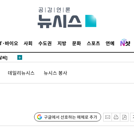
사망
 하향
별재난지역
IT·바이오
사회
수도권
지방
문화
스포츠
연예
…희망지 못
날씨]
요 선제 대
데일리뉴시스
뉴시스 봉사
단
무'
 마쳐
구글에서 선호하는 매체로 추가
부장 기소
"