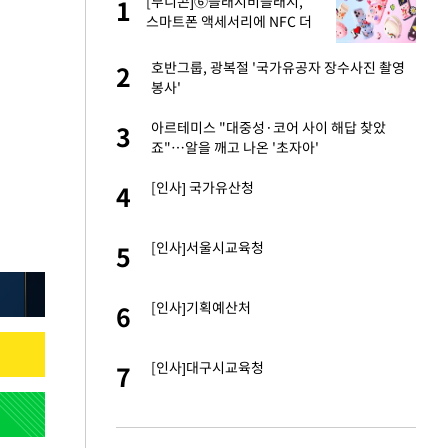
건물
[부니콘]⑥슬래시비슬래시,
1
1
스마트폰 액세서리에 NFC 더
했다
련 직접 해봤습니
호반그룹, 광복절 '국가유공자 장수사진 촬영
2
2
'완벽 소화'
봉사'
친구들과 연락 끊어"
아르테미스 "대중성·코어 사이 해답 찾았
3
3
죠"…알을 깨고 나온 '초자아'
·국가대표 병행하더
[인사] 국가유산청
4
4
용객 제한을" vs
[인사]서울시교육청
5
5
"
75원 분기 배
[인사]기획예산처
6
6
방안 확정"
하 주택은 보유·양도
[인사]대구시교육청
7
7