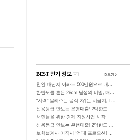
금융
…
하나은행, 비대면 주
 중
택담보대출 일시 중
단