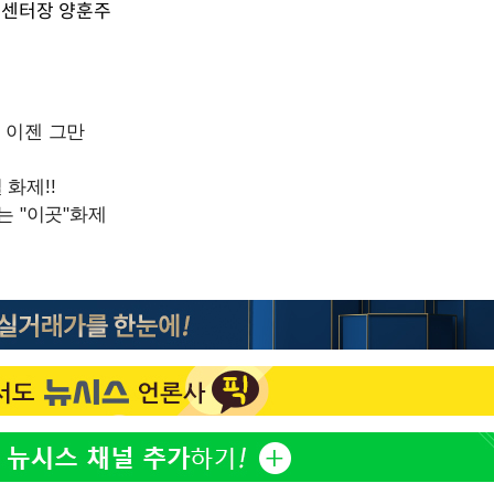
"서장훈, 28억에 산 서초 
1
료센터장 양훈주
450억에 매물로"
"여군 지원 막힌 UDT 훈
2
부장 기소
다"…707 출신 女유튜버 
"
전현무 "전 연인 집착에 
3
협회
 교수…이
박찬민 딸 박민하, 배우
4
 절차 개시
니…여유로운 근황 공개
25.3%↑
"한강수영장, 문신 노출 이
5
"출입 막는 건 명백한 차별
사망
[속보]SK하이닉스, 주당 3
6
당…"3분기 중 주주환원 
구윤철 "실거주 30억 이
7
세 모두 완화"