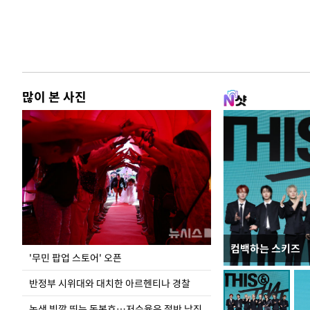
많이 본 사진
컴백하는 스키즈
지석천 뒤덮은 
'무민 팝업 스토어' 오픈
반정부 시위대와 대치한 아르헨티나 경찰
녹색 빛깔 띄는 동복호…저수율은 절반 남짓