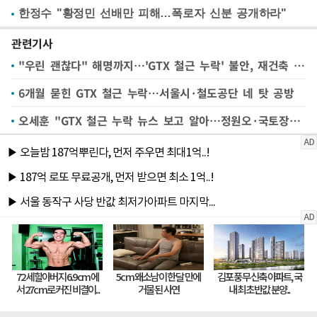
한정수 "황정민 선배만 피해…폭로자 신분 공개하라"
관련기사
"우린 괜찮다" 해명까지…'GTX 철근 누락' 불안, 재건축 단지로 번져
6개월 묻힌 GTX 철근 누락…서울시·철도공단 네 탓 공방
오세훈 "GTX 철근 누락 뉴스 보고 알아…정원오·국토장관이 대시민 사과해야"