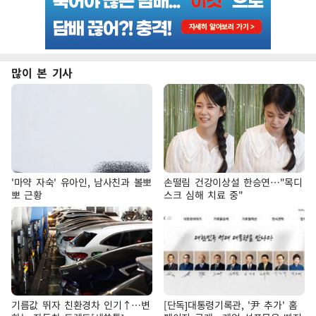
많이 본 기사
'마약 자숙' 유아인, 남사친과 볼뽀
손떨림 건강이상설 한승연…"목디
뽀 근황
스크 심해 치료 중"
기름값 뛰자 친환경차 인기↑…변
[단독]대통령기록관, '尹 추가' 홈