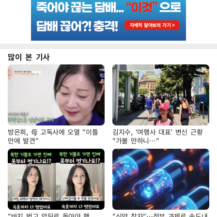
많이 본 기사
방은희, 母 고독사에 오열 "이틀
김지수, '여행사 대표' 변신 근황
만에 발견"
"가볼 만하니…"
"바지 벗고 앞뒤로 돌아야 했
"신약 찾자"…정부 과제로 속도내