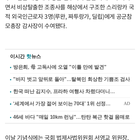
면서 비상탈출한 조종사를 해상에서 구조한 스리랑카 국
적 외국인근로자 3명(루완, 짜투랑가, 딜립)에게 공군참
모총장 감사장이 수여됐다.
이시간
핫
뉴스
방은희, 母 고독사에 오열 "이틀 만에 발견"
"바지 벗고 앞뒤로 돌아"…탈북민 회상한 기쁨조 검사
한국 떠난 김지수, 프라하 여행사 차렸다더니…
46세 바다 "매일 10km 런닝"…탄탄 복근 핫걸 몸매로
이날 기념식에는 국회 법제사법위원회 서영교 위원장,