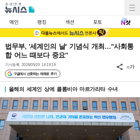
메인
랭킹
섹션
포토
법무부, '세계인의 날' 기념식 개최…"사회통
합 어느 때보다 중요"
기사등록
2026/05/20 14:19:19
가
가
구글에서 선호하는 매체로 추가
올해의 세계인 상에 콜롬비아 마르가리타 수녀