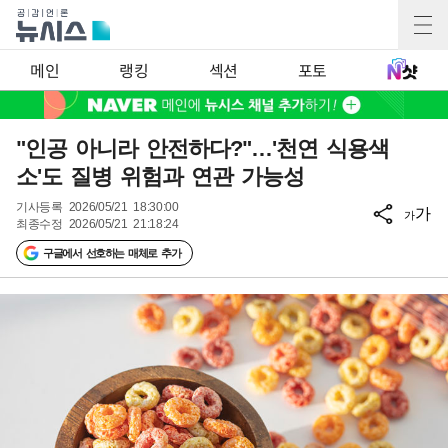
메인
랭킹
섹션
포토
"인공 아니라 안전하다?"…'천연 식용색
소'도 질병 위험과 연관 가능성
기사등록
2026/05/21 18:30:00
가
가
최종수정
2026/05/21 21:18:24
구글에서 선호하는 매체로 추가