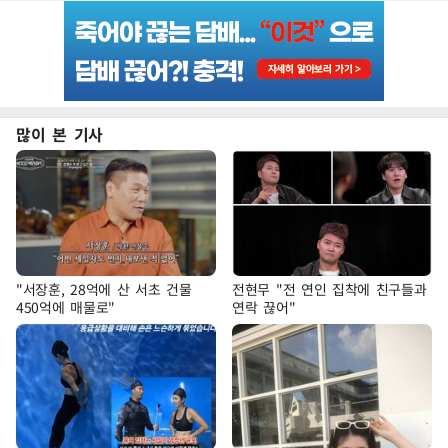
많이 본 기사
"서장훈, 28억에 산 서초 건물
전현무 "전 연인 집착에 친구들과
450억에 매물로"
연락 끊어"