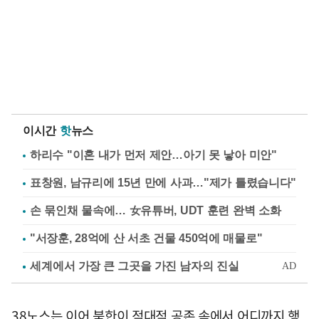
이시간
핫
뉴스
하리수 "이혼 내가 먼저 제안…아기 못 낳아 미안"
표창원, 남규리에 15년 만에 사과…"제가 틀렸습니다"
손 묶인채 물속에… 女유튜버, UDT 훈련 완벽 소화
"서장훈, 28억에 산 서초 건물 450억에 매물로"
38노스는 이어 북한이 적대적 공존 속에서 어디까지 행