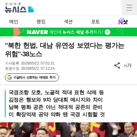
메인
랭킹
섹션
포토
"북한 헌법, 대남 유연성 보였다는 평가는
위험"-38노스
기사등록
2026/05/22 07:02:31
가
가
최종수정
2026/05/22 07:12:24
구글에서 선호하는 매체로 추가
국경조항 모호, 노골적 적대 표현 삭제 등
김정은 행보와 9차 당대회 메시지와 차이
남북 평화 공존 아닌 적대적 공존의 준비
미 확장억제 공약 약화 땐 국경 시험할 것