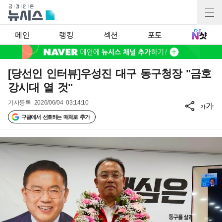
메인
랭킹
섹션
포토
[당선인 인터뷰]우성진 대구 동구청장 "금호
강시대 열 것"
기사등록
2026/06/04 03:14:10
가
가
구글에서 선호하는 매체로 추가