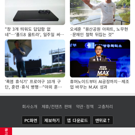
"창 3개 띄워도 답답함 없
오세훈 "용산공원 아파트, 노무현
네"…'폴드8 울트라', 일주일 써보
·문재인 철학 뒤집는 것"
니
'폭염 휴식기' 프로야구 10개 구
휴머노이드부터 AI공장까지…제조
단, 훈련·휴식 병행…"야외 훈련
업 바꾸는 M.AX 성과
해도 안전 최우선"
회사소개
제휴/컨텐츠 판매
약관·정책
고충처리
PC화면
제보하기
앱 다운로드
맨위로↑
광
COPYRIGHTⓒ
NEWSIS
ALL RIGHTS RESERVED.
고