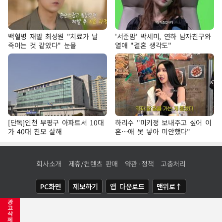
백혈병 재발 최성원 "치료가 날
'서준맘' 박세미, 연하 남자친구와
죽이는 것 같았다" 눈물
열애 "결혼 생각도"
[단독]인천 부평구 아파트서 10대
하리수 "미키정 보내주고 싶어 이
가 40대 친모 살해
혼…애 못 낳아 미안했다"
회사소개
제휴/컨텐츠 판매
약관·정책
고충처리
PC화면
제보하기
앱 다운로드
맨위로↑
광
COPYRIGHTⓒ
NEWSIS
ALL RIGHTS RESERVED.
고
삭
제