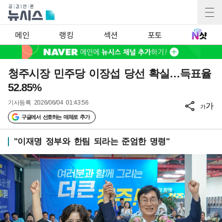
메인
랭킹
섹션
포토
청주시장 민주당 이장섭 당선 확실…득표율
52.85%
기사등록
2026/06/04 01:43:56
가
가
구글에서 선호하는 매체로 추가
"이재명 정부와 한팀 되라는 준엄한 명령"