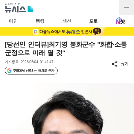
메인
랭킹
섹션
포토
[당선인 인터뷰]최기영 봉화군수 "화합·소통
군정으로 미래 열 것"
기사등록
2026/06/04 01:41:47
가
가
구글에서 선호하는 매체로 추가